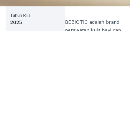
Tahun Rilis
BEBIOTIC adalah brand
2025
perawatan kulit bayi dan
Sektor Bisnis
anak yang dikembangkan
Skincare
dengan pendekatan
Web URL
ilmiah untuk menjawab
bebiotic.com
kebutuhan kulit sensitif di
iklim tropis Indonesia.
Media Sosial
Diluncurkan pada tahun
2025, BEBIOTIC
dirancang sebagai solusi
perawatan kulit yang
aman, lembut, dan efektif
untuk mendukung
kesehatan kulit anak