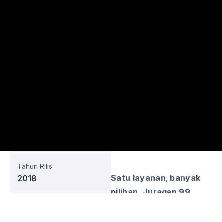
Tahun Rilis
Satu layanan, banyak
2018
pilihan. Juragan 99
Sektor Bisnis
Trans memberikan
Transportasi
beragam layanan