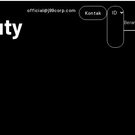
official@j99corp.com
ID
Kontak
uty
Bera