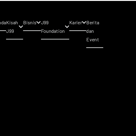
nda
Kisah
Bisnis
J99
Karier
Berita
J99
Foundation
dan
Event