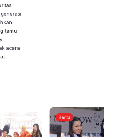
ritas
 generasi
iahkan
ng tamu
y
ak acara
at
.
Berita