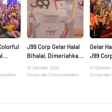
olorful
J99 Corp Gelar Halal
Gelar Hal
al
Bihalal, Dimeriahkan
J99 Corp
gan99
Denny Caknan
Apresia
31 Oktober 2022
31 Oktober
iah dan
hingga Tulus
Gratis u
nication
Corporate Communication
Corporate
Karyawa