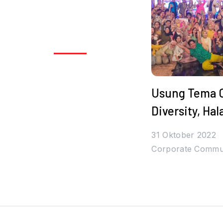
Usung Tema C
Diversity, Hal
Bihalal Jura
31 Oktober 2022
Bertabur Had
Corporate Commu
Bintang