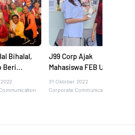
al Bihalal,
J99 Corp Ajak
J99
 Beri
Mahasiswa FEB UB
Ge
si Umrah
Tingkatkan
En
 2022
31 Oktober 2022
31 
ntuk
Kompetensi pada
Uni
 Communication
Corporate Communication
Cor
n Terbaik
Management
Bra
Entrepreneur Day
2022