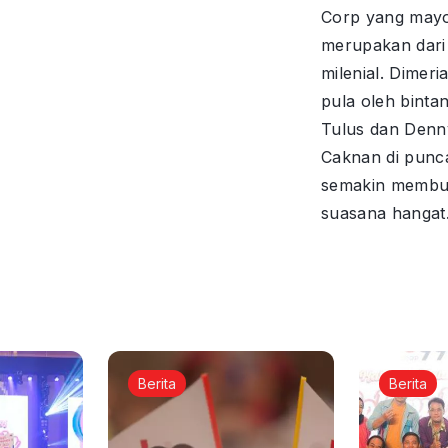
Corp yang mayo
merupakan dari
milenial. Dimer
pula oleh binta
Tulus dan Denn
Caknan di punc
semakin membu
suasana hangat
Berita
Berita