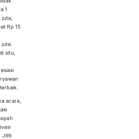
tidak
a 1
juta,
at Rp 15
3
juta.
i situ,
esiasi
aryawan
erbaik.
a acara,
aki
siyah
ivasi
n J99