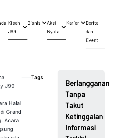
nda
Kisah
Bisnis
Aksi
Karier
Berita
J99
Nyata
dan
Event
ma
Tags
Berlangganan
ty J99
Tanpa
ra Halal
Takut
 di Grand
Ketinggalan
. Acara
Informasi
ngsung
uka cita