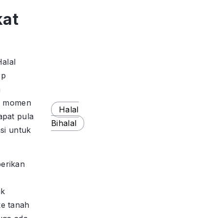
kat
Halal
rp
n
in momen
Halal
apat pula
Bihalal
asi untuk
erikan
ik
e tanah