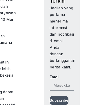
Terkini
adiah
Jadilah yang
karyawan
pertama
 13 Mei
menerima
informasi
dan notifikasi
orp
di email
ramana
Anda
dengan
berlangganan
t ini
berita kami.
 lebih
bekerja
Email
g dapat
wan
Subscribe
n sesolid