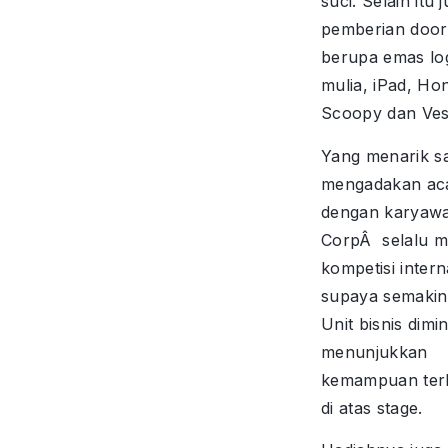
suci. Selain itu 
pemberian door
berupa emas l
mulia, iPad, Ho
Scoopy dan Ves
Yang menarik s
mengadakan ac
dengan karyaw
CorpÂ selalu m
kompetisi intern
supaya semakin 
Unit bisnis dimi
menunjukkan
kemampuan ter
di atas stage.