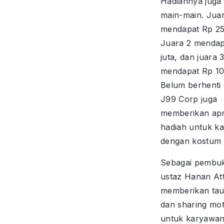
Hadiahnya juga 
main-main. Juar
mendapat Rp 25 
Juara 2 mendap
juta, dan juara 
mendapat Rp 10 
Belum berhenti d
J99 Corp juga
memberikan apr
hadiah untuk k
dengan kostum t
Sebagai pembuk
ustaz Hanan Att
memberikan tau
dan sharing mot
untuk karyawa