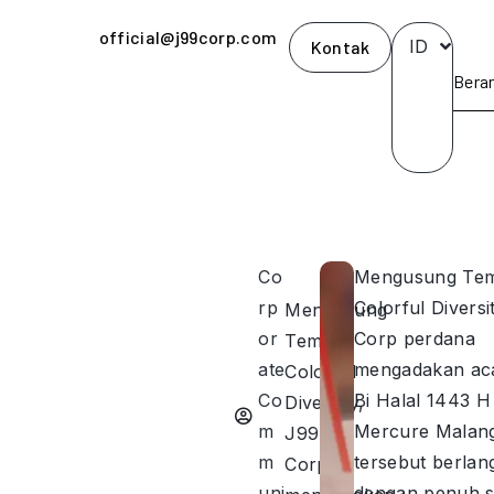
official@j99corp.com
ID
Kontak
Bera
Co
Mengusung Te
rp
Colorful Diversi
Mengusung
or
Corp perdana
Tema
ate
mengadakan aca
Colorful
Co
Bi Halal 1443 H
Diversity,
m
Mercure Malang
J99
m
tersebut berla
Corp
uni
dengan penuh s