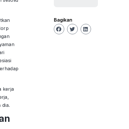
Bagikan
tkan
Corp
ngan
nyaman
ari
esiasi
terhadap
a kerja
rja,
 dia.
an