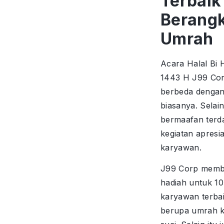
Terbaik
Berang
Umrah
Acara Halal Bi 
1443 H J99 Co
berbeda denga
biasanya. Sela
bermaafan terd
kegiatan apresi
karyawan.
J99 Corp memb
hadiah untuk 10
karyawan terba
berupa umrah k