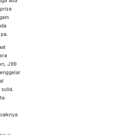
juga ada
prize
ogam
nda
pa.
aat
ara
an, J99
enggelar
al
solid.
nta
baiknya