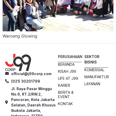
Waroeng Glowing
PERUSAHAAN
SEKTOR
BISNIS
BERANDA
KOMERSIAL
KISAH J99
official@j99corp.com
MANUFAKTUR
LIFE AT J99
(021) 30201799
LAYANAN
KARIER
Jl. Raya Pasar Minggu
BERITA &
No.9, RT.2/RW.2,
EVENT
Pancoran, Kota Jakarta
KONTAK
Selatan, Daerah Khusus
Ibukota Jakarta,
Indonesia, 12780.