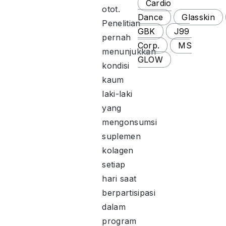
Cardio
otot.
Dance
Glasskin
Penelitian
GBK
J99
pernah
Corp.
MS
menunjukkan
GLOW
kondisi
kaum
laki-laki
yang
mengonsumsi
suplemen
kolagen
setiap
hari saat
berpartisipasi
dalam
program