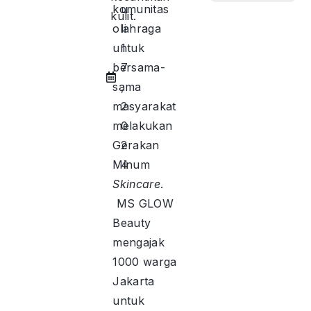
komunitas
u
kulit.
olahraga
li
untuk
1
bersama-
7
sama
,
masyarakat
2
melakukan
0
Gerakan
2
Minum
4
Skincare
.
MS GLOW
Beauty
mengajak
1000 warga
Jakarta
untuk