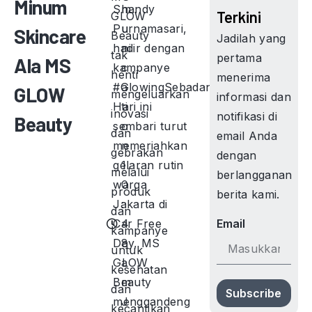
Minum
Shandy
m
Terkini
GLOW
Purnamasari,
u
Skincare
Beauty
Jadilah yang
hadir dengan
ni
tak
pertama
Ala MS
kampanye
c
henti
menerima
#GlowingSebadan.
a
GLOW
mengeluarkan
informasi dan
Hari ini
ti
inovasi
notifikasi di
Beauty
sembari turut
o
dan
email Anda
memeriahkan
n
gebrakan
dengan
gelaran rutin
1
melalui
berlangganan
warga
0
produk
berita kami.
Jakarta di
:
dan
Car Free
4
Email
kampanye
Day, MS
8
untuk
GLOW
a
kesehatan
Beauty
m
dan
Subscribe
menggandeng
J
kecantikan