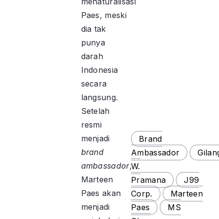
menaturalisasi
Paes, meski
dia tak
punya
darah
Indonesia
secara
langsung.
Setelah
resmi
menjadi
Brand
brand
Ambassador
Gilan
ambassador
,
W.
Marteen
Pramana
J99
Paes akan
Corp.
Marteen
menjadi
Paes
MS