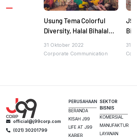
Usung Tema Colorful
J99
Diversity, Halal Bihalal
Bih
Juragan99 Bertabur
Den
31 Oktober 2022
31 O
Hadiah dan Bintang
Tul
Corporate Communication
Cor
PERUSAHAAN
SEKTOR
BISNIS
BERANDA
KOMERSIAL
KISAH J99
official@j99corp.com
MANUFAKTUR
LIFE AT J99
(021) 30201799
LAYANAN
KARIER