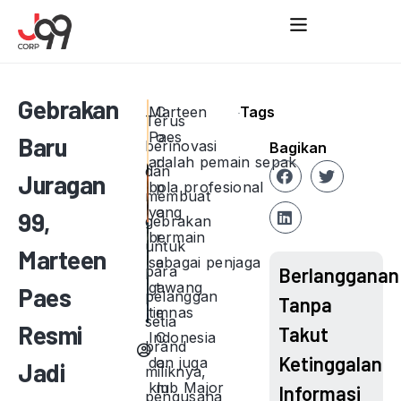
Gebrakan
Marteen
C
Tags
Terus
Paes
o
Baru
berinovasi
Bagikan
adalah pemain sepak
r
dan
Juragan
bola profesional
p
membuat
yang
o
99,
gebrakan
bermain
r
untuk
Marteen
sebagai penjaga
a
para
Berlangganan
gawang
t
Paes
pelanggan
Tanpa
timnas
e
setia
Resmi
Takut
Indonesia
C
brand
Ketinggalan
dan juga
o
Jadi
miliknya,
klub Major
m
Informasi
pengusaha