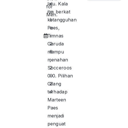
lalu. Kala
e
for
itu, berkat
m
Men.
ketangguhan
b
Paes,
e
Timnas
r
Garuda
2
mampu
8
menahan
,
Socceroos
2
0-0. Pilihan
0
Gilang
2
terhadap
4
Marteen
Paes
menjadi
penguat