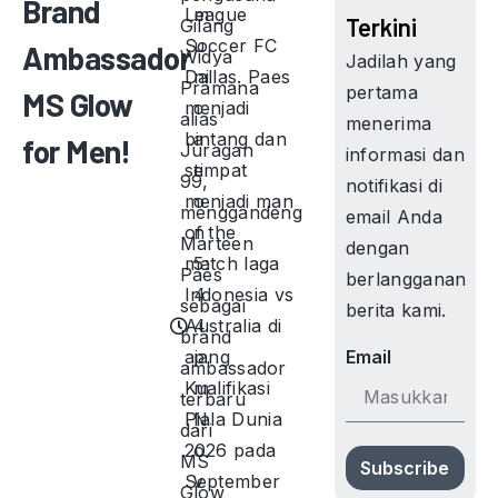
Brand
League
m
Terkini
Gilang
Soccer FC
u
Ambassador
Widya
Jadilah yang
Dallas. Paes
ni
Pramana
pertama
MS Glow
menjadi
c
alias
menerima
bintang dan
a
for Men!
Juragan
informasi dan
sempat
ti
99,
notifikasi di
menjadi man
o
menggandeng
email Anda
of the
n
Marteen
dengan
match laga
5:
Paes
berlangganan
Indonesia vs
4
sebagai
berita kami.
Australia di
4
brand
ajang
p
Email
ambassador
Kualifikasi
m
terbaru
Piala Dunia
N
dari
2026 pada
o
MS
Subscribe
September
v
Glow