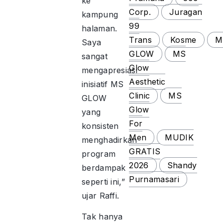
ke
Corp.
Juragan
kampung
99
halaman.
Trans
Kosme
M
Saya
GLOW
MS
sangat
Glow
mengapresiasi
Aesthetic
inisiatif MS
Clinic
MS
GLOW
Glow
yang
For
konsisten
Men
MUDIK
menghadirkan
GRATIS
program
2026
Shandy
berdampak
Purnamasari
seperti ini,”
ujar Raffi.
Tak hanya