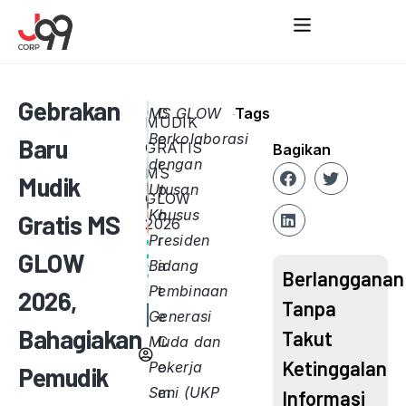
Gebrakan
MS GLOW
C
Tags
MUDIK
Berkolaborasi
o
Baru
GRATIS
Bagikan
dengan
r
MS
Mudik
Utusan
p
GLOW
Khusus
o
Gratis MS
2026
Presiden
r
GLOW
Bidang
a
Berlangganan
Pembinaan
t
2026,
Tanpa
Generasi
e
Bahagiakan
Takut
Muda dan
C
Ketinggalan
Pekerja
o
Pemudik
Seni (UKP
m
Informasi