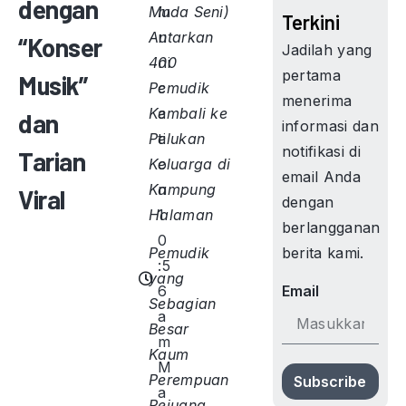
dengan
Muda Seni)
m
Terkini
Antarkan
u
“Konser
Jadilah yang
400
ni
pertama
Musik”
Pemudik
c
menerima
Kembali ke
a
dan
informasi dan
Pelukan
ti
notifikasi di
Tarian
Keluarga di
o
email Anda
Kampung
n
Viral
dengan
Halaman
1
berlangganan
0
berita kami.
Pemudik
:5
yang
6
Email
Sebagian
a
Besar
m
Kaum
M
Perempuan
Subscribe
a
Pejuang