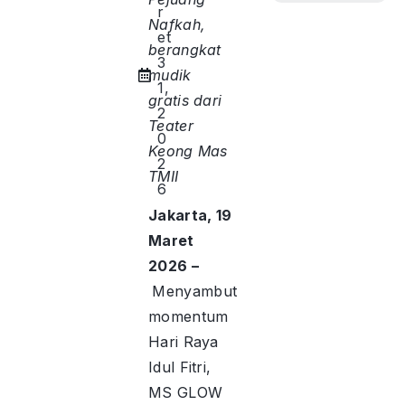
r
Nafkah,
et
berangkat
3
mudik
1,
gratis dari
2
Teater
0
Keong Mas
2
TMII
6
Jakarta, 19
Maret
2026 –
Menyambut
momentum
Hari Raya
Idul Fitri,
MS GLOW