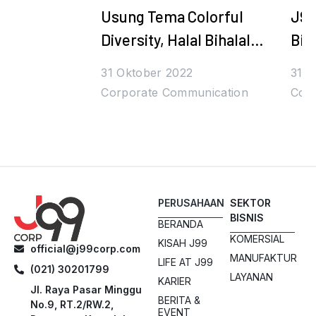
Usung Tema Colorful
J99
Diversity, Halal Bihalal
Bih
Juragan99 Bertabur
Den
31 Oktober 2022
31 O
Hadiah dan Bintang
Tul
Corporate Communication
Cor
PERUSAHAAN
SEKTOR
BISNIS
BERANDA
KOMERSIAL
KISAH J99
official@j99corp.com
MANUFAKTUR
LIFE AT J99
(021) 30201799
LAYANAN
KARIER
Jl. Raya Pasar Minggu
BERITA &
No.9, RT.2/RW.2,
EVENT