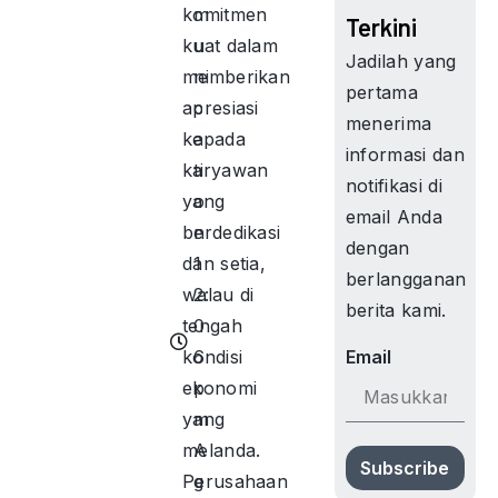
komitmen
m
Terkini
kuat dalam
u
Jadilah yang
memberikan
ni
pertama
apresiasi
c
menerima
kepada
a
informasi dan
karyawan
ti
notifikasi di
yang
o
email Anda
berdedikasi
n
dengan
dan setia,
1
berlangganan
walau di
2:
berita kami.
tengah
0
kondisi
6
Email
ekonomi
p
yang
m
melanda.
A
Subscribe
Perusahaan
g