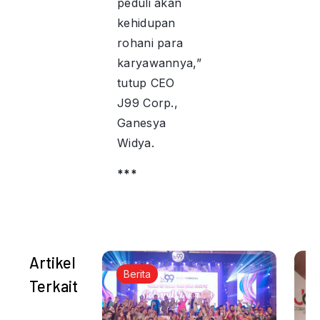
peduli akan
kehidupan
rohani para
karyawannya,”
tutup CEO
J99 Corp.,
Ganesya
Widya.
***
Artikel
Berita
Terkait