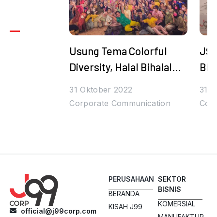
Usung Tema Colorful
J99
Diversity, Halal Bihalal
Bih
Juragan99 Bertabur
Den
31 Oktober 2022
31 O
Hadiah dan Bintang
Tul
Corporate Communication
Cor
PERUSAHAAN
SEKTOR
BISNIS
BERANDA
KOMERSIAL
KISAH J99
official@j99corp.com
MANUFAKTUR