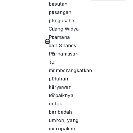
besutan
u
pasangan
s
pengusaha
t
Gilang Widya
u
Pramana
s
dan Shandy
1
Purnamasari
8
itu,
,
memberangkatkan
2
puluhan
0
karyawan
2
terbaiknya
5
untuk
beribadah
umroh; yang
merupakan