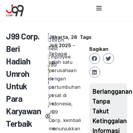
J99 Corp.
Jakarta, 28
C
Tags
Umroh
Juli 2025
o
–
Beri
Best
Bagikan
Sebagai
r
Employee
Hadiah
salah satu
p
J99
perusahaan
o
Umroh
dengan
r
Untuk
pertumbuhan
a
Berlangganan
pesat di
t
Para
Tanpa
Indonesia,
e
Karyawan
Takut
J99
C
Ketinggalan
Corp. kembali
o
Terbaik
menunjukkan
m
Informasi