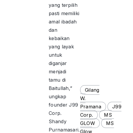
yang terpilih
pasti memiliki
amal ibadah
dan
kebaikan
yang layak
untuk
diganjar
menjadi
tamu di
Baitullah,”
Gilang
ungkap
W.
founder J99
Pramana
J99
Corp.
Corp.
MS
Shandy
GLOW
MS
Purnamasari.
Glow