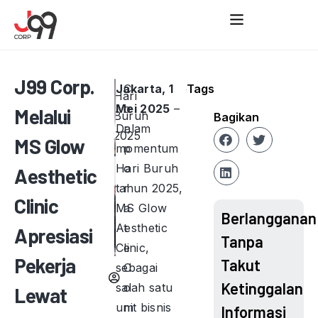
J99 Corp.
Jakarta, 1
C
Tags
Hari
Mei 2025
o
–
Melalui
Buruh
Bagikan
Dalam
r
2025
MS Glow
momentum
p
Hari Buruh
o
Aesthetic
tahun 2025,
r
Clinic
MS Glow
a
Berlangganan
Aesthetic
t
Apresiasi
Tanpa
Clinic,
e
Pekerja
Takut
sebagai
C
Ketinggalan
salah satu
o
Lewat
unit bisnis
m
Informasi