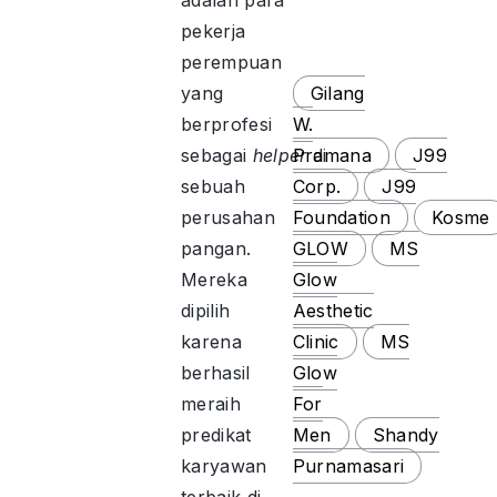
adalah para
pekerja
perempuan
yang
Gilang
berprofesi
W.
sebagai
helper
Pramana
di
J99
sebuah
Corp.
J99
perusahan
Foundation
Kosme
pangan.
GLOW
MS
Mereka
Glow
dipilih
Aesthetic
karena
Clinic
MS
berhasil
Glow
meraih
For
predikat
Men
Shandy
karyawan
Purnamasari