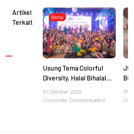
Artikel
Berita
Terkait
Usung Tema Colorful
J99
Diversity, Halal Bihalal
Bih
Juragan99 Bertabur
Den
31 Oktober 2022
31 O
Hadiah dan Bintang
Tul
Corporate Communication
Cor