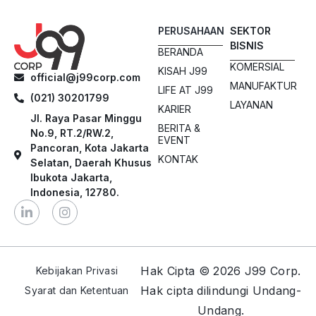
PERUSAHAAN
SEKTOR
BISNIS
BERANDA
KOMERSIAL
KISAH J99
official@j99corp.com
MANUFAKTUR
LIFE AT J99
(021) 30201799
LAYANAN
KARIER
Jl. Raya Pasar Minggu
BERITA &
No.9, RT.2/RW.2,
EVENT
Pancoran, Kota Jakarta
KONTAK
Selatan, Daerah Khusus
Ibukota Jakarta,
Indonesia, 12780.
Hak Cipta © 2026 J99 Corp.
Kebijakan Privasi
Hak cipta dilindungi Undang-
Syarat dan Ketentuan
Undang.