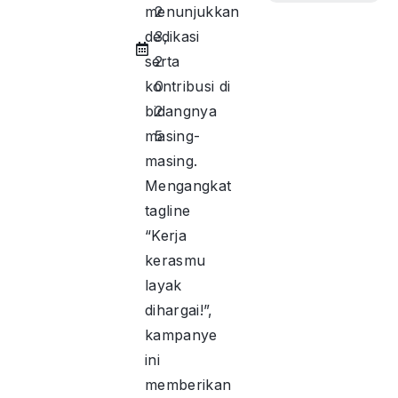
menunjukkan
2
dedikasi
3,
serta
2
kontribusi di
0
bidangnya
2
masing-
5
masing.
Mengangkat
tagline
“Kerja
kerasmu
layak
dihargai!”,
kampanye
ini
memberikan