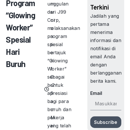
Program
unggulan
m
Terkini
dari J99
u
“Glowing
Jadilah yang
Corp,
ni
pertama
Worker”
melaksanakan
c
menerima
program
a
Spesial
informasi dan
spesial
ti
notifikasi di
Hari
bertajuk
o
email Anda
“Glowing
n
Buruh
dengan
Worker”
1
berlangganan
sebagai
0
berita kami.
bentuk
:2
apresiasi
9
Email
bagi para
a
buruh dan
m
pekerja
M
Subscribe
yang telah
ei