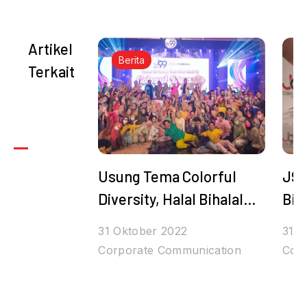
Artikel
Berita
Terkait
Usung Tema Colorful
J99
Diversity, Halal Bihalal
Bih
Juragan99 Bertabur
Den
31 Oktober 2022
31 O
Hadiah dan Bintang
Tul
Corporate Communication
Cor