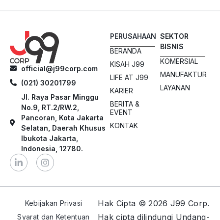
PERUSAHAAN
SEKTOR
BISNIS
BERANDA
KOMERSIAL
KISAH J99
official@j99corp.com
MANUFAKTUR
LIFE AT J99
(021) 30201799
LAYANAN
KARIER
Jl. Raya Pasar Minggu
BERITA &
No.9, RT.2/RW.2,
EVENT
Pancoran, Kota Jakarta
KONTAK
Selatan, Daerah Khusus
Ibukota Jakarta,
Indonesia, 12780.
Hak Cipta © 2026 J99 Corp.
Kebijakan Privasi
Hak cipta dilindungi Undang-
Syarat dan Ketentuan