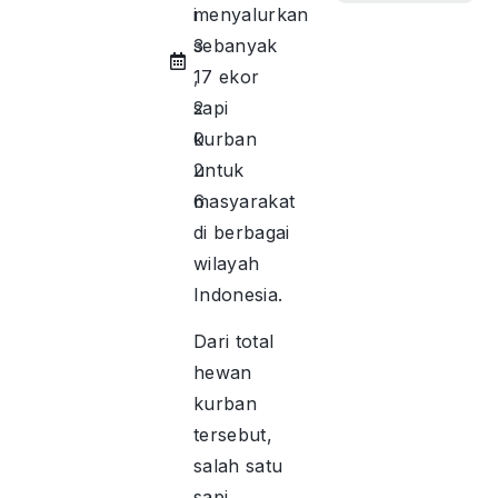
menyalurkan
i
sebanyak
3
17 ekor
,
sapi
2
kurban
0
untuk
2
masyarakat
6
di berbagai
wilayah
Indonesia.
Dari total
hewan
kurban
tersebut,
salah satu
sapi