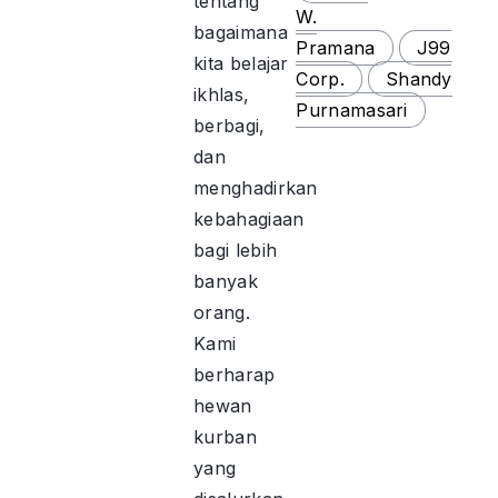
tentang
W.
bagaimana
Pramana
J99
kita belajar
Corp.
Shandy
ikhlas,
Purnamasari
berbagi,
dan
menghadirkan
kebahagiaan
bagi lebih
banyak
orang.
Kami
berharap
hewan
kurban
yang