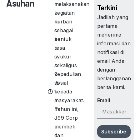
Asuhan
melaksanakan
m
Terkini
kegiatan
u
Jadilah yang
kurban
ni
pertama
sebagai
c
menerima
bentuk
a
informasi dan
rasa
ti
notifikasi di
syukur
o
email Anda
sekaligus
n
dengan
kepedulian
9
berlangganan
sosial
:5
berita kami.
kepada
1
masyarakat.
a
Email
Tahun ini,
m
J99 Corp
J
membeli
u
Subscribe
dan
n