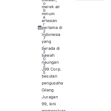
o
merek air
b
minum
e
artesian
r
pertama di
2
Indonesia
7
yang
,
berada di
2
bawah
0
naungan
2
J99 Corp.
5
besutan
pengusaha
Gilang
Juragan
99, kini
memperluas