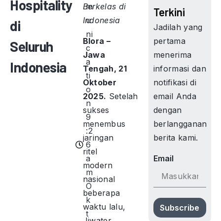
Hospitality
Berkelas di
m
Terkini
Indonesia
u
di
Jadilah yang
ni
pertama
Blora –
Seluruh
c
menerima
Jawa
a
Indonesia
informasi dan
Tengah, 21
ti
notifikasi di
Oktober
o
email Anda
2025.
Setelah
n
dengan
sukses
9
berlangganan
menembus
:2
berita kami.
jaringan
6
ritel
a
Email
modern
m
nasional
O
beberapa
k
waktu lalu,
Subscribe
t
Jiwater,