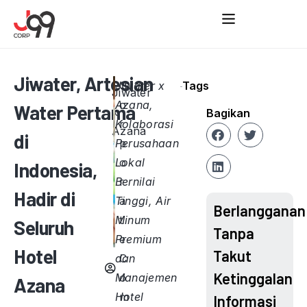
Jiwater, Artesian
Jiwater x
C
Tags
Jiwater
Azana,
o
Water Pertama
x
Bagikan
Kolaborasi
r
Azana
di
Perusahaan
p
Lokal
o
Indonesia,
Bernilai
r
Hadir di
Tinggi, Air
a
Berlangganan
Minum
t
Seluruh
Tanpa
Premium
e
Hotel
Takut
dan
C
Ketinggalan
Manajemen
o
Azana
Hotel
m
Informasi