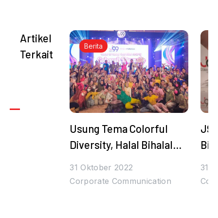
Artikel
Berita
Terkait
Usung Tema Colorful
J99
Diversity, Halal Bihalal
Bih
Juragan99 Bertabur
Den
31 Oktober 2022
31 O
Hadiah dan Bintang
Tul
Corporate Communication
Cor