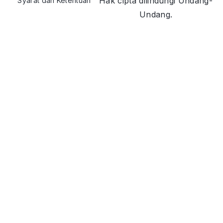
Hak cipta dilindungi Undang-
Syarat dan Ketentuan
Undang.