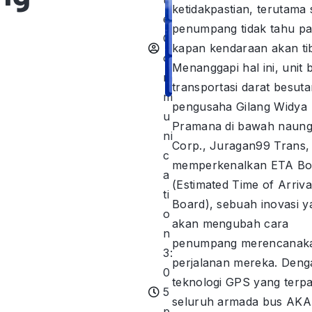
ketidakpastian, terutama 
e
penumpang tidak tahu pa
C
kapan kendaraan akan ti
o
Menanggapi hal ini, unit b
m
transportasi darat besut
m
pengusaha Gilang Widya
u
Pramana di bawah naun
ni
Corp., Juragan99 Trans,
c
memperkenalkan ETA Bo
a
(Estimated Time of Arriva
ti
Board), sebuah inovasi y
o
akan mengubah cara
n
penumpang merencanak
3:
perjalanan mereka. Deng
0
teknologi GPS yang terpa
5
seluruh armada bus AK
p