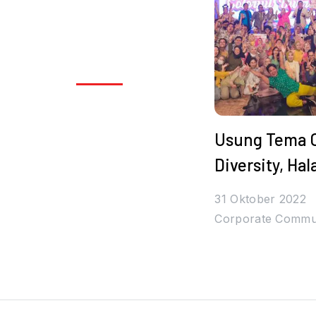
Usung Tema C
Diversity, Hal
Bihalal Jura
31 Oktober 2022
Bertabur Had
Corporate Commu
Bintang