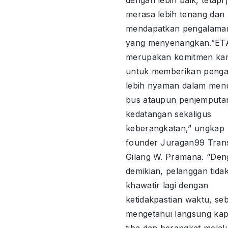
merasa lebih tenang dan
mendapatkan pengalama
yang menyenangkan.”ET
merupakan komitmen ka
untuk memberikan peng
lebih nyaman dalam men
bus ataupun penjemputan d
kedatangan sekaligus
keberangkatan,” ungkap
founder Juragan99 Tran
Gilang W. Pramana. “De
demikian, pelanggan tida
khawatir lagi dengan
ketidakpastian waktu, se
mengetahui langsung ka
tiba dan berangkat melalu