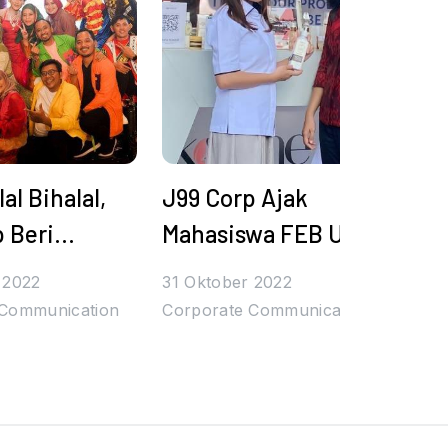
al Bihalal,
J99 Corp Ajak
J99
 Beri
Mahasiswa FEB UB
Ge
si Umrah
Tingkatkan
En
 2022
31 Oktober 2022
31 
ntuk
Kompetensi pada
Uni
 Communication
Corporate Communication
Cor
n Terbaik
Management
Bra
Entrepreneur Day
2022