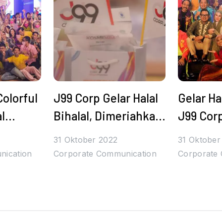
olorful
J99 Corp Gelar Halal
Gelar Hal
al
Bihalal, Dimeriahkan
J99 Corp
gan99
Denny Caknan
Apresia
31 Oktober 2022
31 Oktober
iah dan
hingga Tulus
Gratis u
nication
Corporate Communication
Corporate
Karyawa