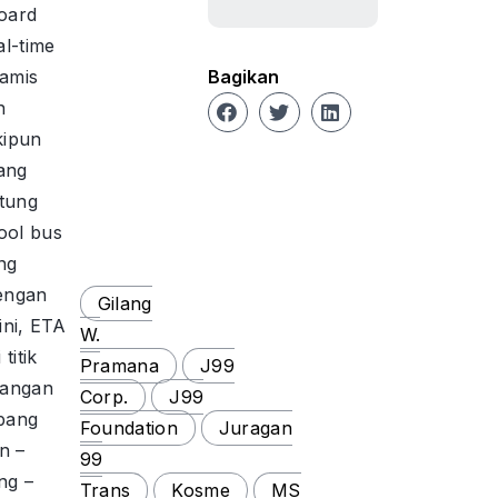
oard
l-time
namis
Bagikan
n
kipun
ang
itung
ool bus
ng
dengan
Gilang
ini, ETA
W.
titik
Pramana
J99
tangan
Corp.
J99
abang
Foundation
Juragan
n –
99
ng –
Trans
Kosme
MS