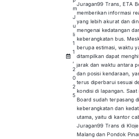
Juragan99 Trans, ETA B
m
memberikan informasi rea
J
yang lebih akurat dan di
u
mengenai kedatangan da
li
keberangkatan bus. Mes
1
berupa estimasi, waktu y
1
ditampilkan dapat mengh
,
jarak dan waktu antara p
2
dan posisi kendaraan, ya
0
terus diperbarui sesuai 
2
kondisi di lapangan. Saat 
5
Board sudah terpasang di 
keberangkatan dan keda
utama, yaitu di kantor c
Juragan99 Trans di Kloje
Malang dan Pondok Pina