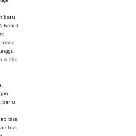
n baru
A Board
mi
alaman
unggu
i titik
s,
ngan
k perlu
bab bisa
pan bus
i