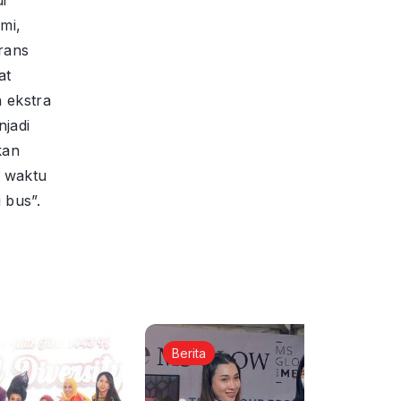
mi,
rans
at
 ekstra
njadi
kan
i waktu
 bus”.
Berita