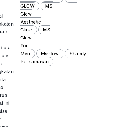
GLOW
MS
Glow
al
Aesthetic
gkatan,
Clinic
MS
kan
Glow
For
 bus.
Men
MsGlow
Shandy
rute
Purnamasari
tu
gkatan
rta
me
area
 ini,
isa
n
juga