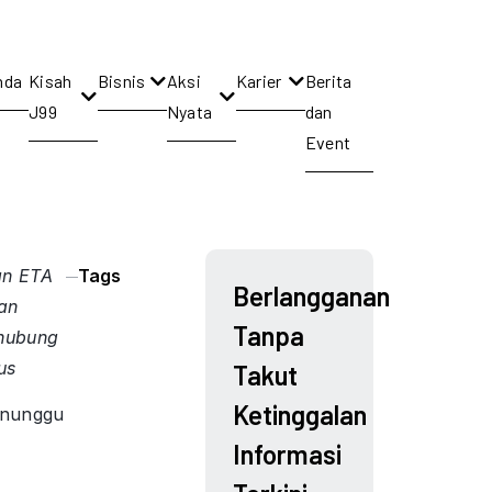
nda
Kisah
Bisnis
Aksi
Karier
Berita
J99
Nyata
dan
Event
an ETA
Tags
Berlangganan
an
Tanpa
rhubung
Bus
Takut
Ketinggalan
nunggu
Informasi