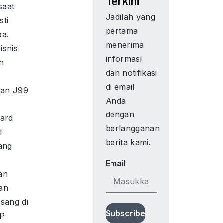
Terkini
saat
Jadilah yang
sti
pertama
ba.
menerima
isnis
informasi
an
dan notifikasi
di email
gan J99
Anda
dengan
ard
berlangganan
l
berita kami.
ang
Email
an
an
sang di
Subscribe
AP