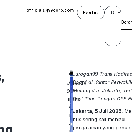
official@j99corp.com
ID
Kontak
Bera
,
C
Juragan99 Trans Hadirk
o
Board di Kantor Perwakil
Juragan
r
Malang dan Jakarta, Te
99
p
Real Time Dengan GPS 
Trans
o
Jakarta, 5 Juli 2025
.
Me
r
bus sering kali menjadi
ng
a
pengalaman yang penuh
t