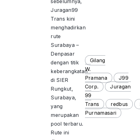
sebelumnya,
Juragan99
Trans kini
menghadirkan
rute
Surabaya –
Denpasar
Gilang
dengan titik
W.
keberangkatan
Pramana
J99
di SIER
Corp.
Juragan
Rungkut,
99
Surabaya,
Trans
redbus
yang
Purnamasari
merupakan
pool terbaru.
Rute ini