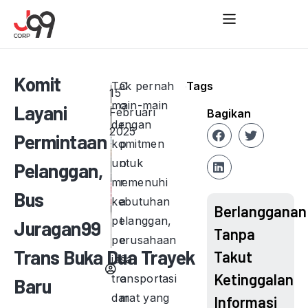
Komit
Tak pernah
C
Tags
15
main-main
o
Layani
Februari
Bagikan
dengan
r
2025
Permintaan
komitmen
p
untuk
o
Pelanggan,
memenuhi
r
Bus
kebutuhan
a
Berlangganan
pelanggan,
t
Juragan99
Tanpa
perusahaan
e
Trans Buka Dua Trayek
Takut
jasa
C
Ketinggalan
transportasi
o
Baru
darat yang
m
Informasi