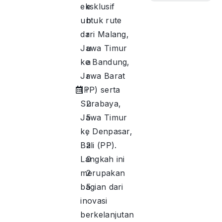
eksklusif
e
untuk rute
b
dari Malang,
r
Jawa Timur
u
ke Bandung,
a
Jawa Barat
r
(PP) serta
i
Surabaya,
2
Jawa Timur
5
ke Denpasar,
,
Bali (PP).
2
Langkah ini
0
merupakan
2
bagian dari
5
inovasi
berkelanjutan