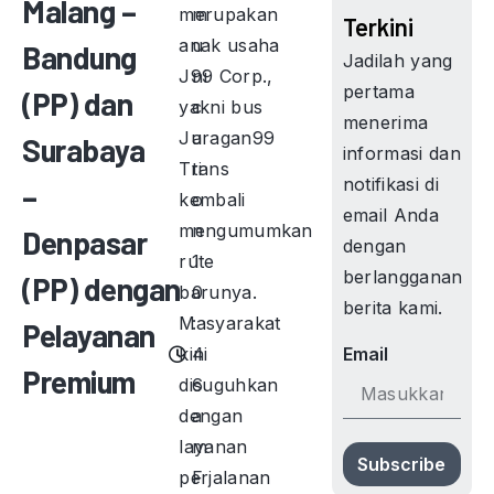
Malang –
merupakan
m
Terkini
anak usaha
u
Bandung
Jadilah yang
J99 Corp.,
ni
pertama
(PP) dan
yakni bus
c
menerima
Juragan99
a
Surabaya
informasi dan
Trans
ti
notifikasi di
–
kembali
o
email Anda
mengumumkan
n
Denpasar
dengan
rute
1
berlangganan
(PP) dengan
barunya.
0
berita kami.
Masyarakat
:
Pelayanan
kini
4
Email
Premium
disuguhkan
6
dengan
a
layanan
m
Subscribe
perjalanan
F