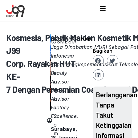
Kosmesia, Pabrik Maklon Kosmetik Mi
KOSMESIA
C
Tags
KOSMESIA
Juga Dinobatkan MURI Sebagai Pab
o
J99
Bagikan
Indonesia
r
Corp. Rayakan HUT
yang Mengimpementasikan Teknolog
p
Beauty
o
KE-
Advisor
r
7 Dengan Peresmian Coaching and
dan AI
a
Berlangganan
Advisor
t
Tanpa
Factory
e
Takut
Excellence.
C
Ketinggalan
o
Surabaya,
m
Informasi
18 Januari