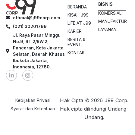
Terbaik
Day
BISNIS
BERANDA
202
KOMERSIAL
KISAH J99
official@j99corp.com
MANUFAKTUR
LIFE AT J99
(021) 30201799
LAYANAN
KARIER
Jl. Raya Pasar Minggu
BERITA &
No.9, RT.2/RW.2,
EVENT
Pancoran, Kota Jakarta
KONTAK
Selatan, Daerah Khusus
Ibukota Jakarta,
Indonesia, 12780.
Hak Cipta © 2026 J99 Corp.
Kebijakan Privasi
Hak cipta dilindungi Undang-
Syarat dan Ketentuan
Undang.