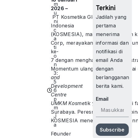
m
Terkini
2026 –
u
Jadilah yang
PT Kosmetika Global
ni
pertama
Indonesia
c
menerima
(KOSMESIA), manufaktur maklon ko
a
informasi dan
Corp, merayakan Hari Ulang Tahu
ti
notifikasi di
ke-
o
email Anda
7 dengan menghadirkanlangkah stra
n
dengan
Momentum ulang tahun ini ditanda
3:
berlangganan
and
5
berita kami.
Development
6
Centre
p
Email
UMKM Kosmetik
yang berlokasi di 
m
Surabaya. Peresmian pusat pembinaa
J
KOSMESIA menegaskan komitmennya 
a
Subscribe
n
Founder