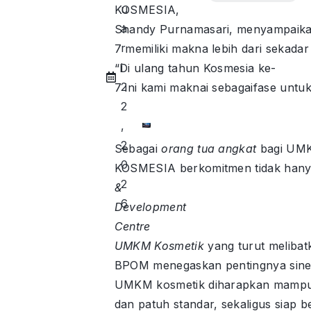
u
KOSMESIA,
a
Shandy Purnamasari, menyampaika
r
7 memiliki makna lebih dari sekada
i
“Di ulang tahun Kosmesia ke-
2
7 ini kami maknai sebagaifase unt
2
,
2
Sebagai
orang tua angkat
bagi UMK
0
KOSMESIA berkomitmen tidak hanya 
2
&
6
Development
Centre
UMKM Kosmetik
yang turut melibat
BPOM menegaskan pentingnya sinerg
UMKM kosmetik diharapkan mampu 
dan patuh standar, sekaligus siap be