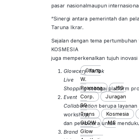
pasar nasionalmaupun internasion
“Sinergi antara pemerintah dan p
Taruna Ikrar.
Sejalan dengan tema pertumbuhan 
KOSMESIA
juga memperkenalkan tujuh inovasi 
Gilang
Glowcery TikTok
W.
Live
Pramana
J99
Shopping
sebagai platform pr
Corp.
Juragan
Event
99
Collaboration
berupa layanan 
Trans
Kosmesia
workshop,
GLOW
MS
dan pembicara untuk menduk
Glow
Brand