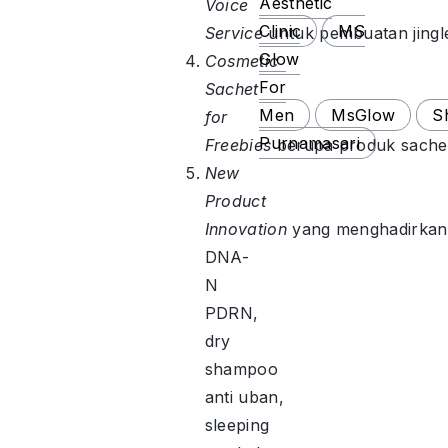
Aesthetic
Voice
Clinic
MS
Service
untuk pembuatan jingl
Glow
Cosmetic
For
Sachet
Men
MsGlow
S
for
Purnamasari
Freebies
berupa produk sachet
New
Product
Innovation
yang menghadirkan 
DNA-
N
PDRN,
dry
shampoo
anti uban,
sleeping