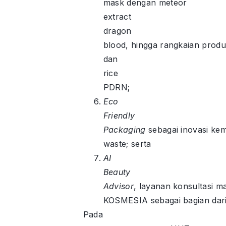
mask dengan meteor
extract
dragon
blood, hingga rangkaian prod
dan
rice
PDRN;
Eco
Friendly
Packaging
sebagai inovasi ke
waste; serta
AI
Beauty
Advisor
, layanan konsultasi 
KOSMESIA sebagai bagian dari
Pada