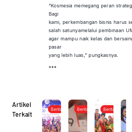
“Kosmesia memegang peran strategi
Bagi
kami, perkembangan bisnis harus se
salah satunyamelalui pembinaan 
agar mampu naik kelas dan bersaing
pasar
yang lebih luas,” pungkasnya.
***
Artikel
Berita
Berita
Berita
B
Terkait