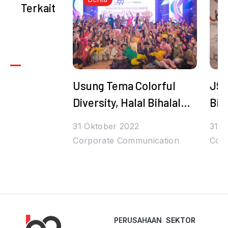
Terkait
Usung Tema Colorful
J99
Diversity, Halal Bihalal
Bih
Juragan99 Bertabur
Den
31 Oktober 2022
31 O
Hadiah dan Bintang
Tul
Corporate Communication
Cor
PERUSAHAAN
SEKTOR