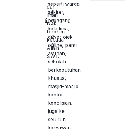
seperti warga
i
dan
sekitar,
1
iman
pedagang
8
Nabi
kaki lima,
,
Ibrahim
driver ojek
2
kepada
online, panti
0
Allah
asuhan,
2
SWT.
sekolah
4
berkebutuhan
khusus,
masjid-masjid,
kantor
kepolisian,
juga ke
seluruh
karyawan