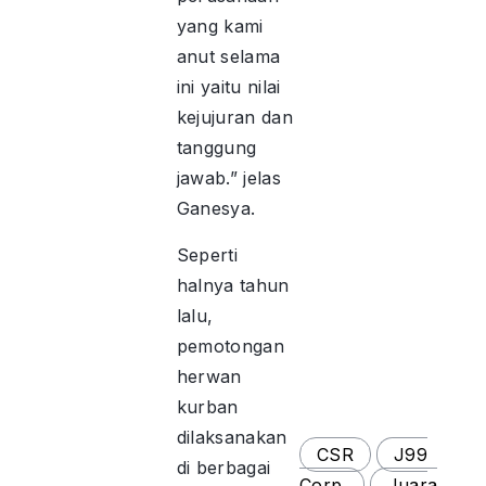
yang kami
anut selama
ini yaitu nilai
kejujuran dan
tanggung
jawab.” jelas
Ganesya.
Seperti
halnya tahun
lalu,
pemotongan
herwan
kurban
dilaksanakan
CSR
J99
di berbagai
Corp.
Juara