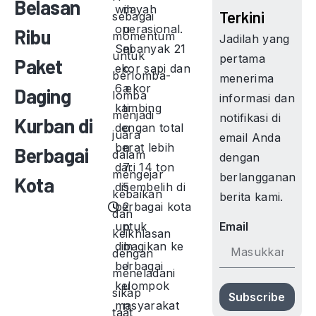
Belasan
wilayah
m
Terkini
sebagai
operasional.
u
Ribu
momentum
Jadilah yang
Sebanyak 21
ni
untuk
pertama
Paket
ekor sapi dan
c
berlomba-
menerima
6 ekor
a
Daging
lomba
informasi dan
kambing
ti
menjadi
notifikasi di
Kurban di
dengan total
o
juara
email Anda
berat lebih
n
Berbagai
dalam
dengan
dari 14 ton
7:
mengejar
berlangganan
Kota
disembelih di
5
kebaikan
berita kami.
berbagai kota
2
dan
untuk
p
Email
keikhlasan
dibagikan ke
m
dengan
berbagai
J
meneladani
kelompok
u
sikap
Subscribe
masyarakat
n
taat