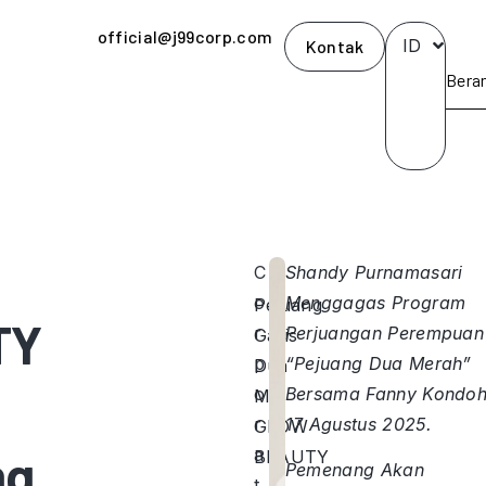
official@j99corp.com
ID
Kontak
Bera
C
Shandy Purnamasari
o
Menggagas Program
Pejuang
TY
r
Perjuangan Perempuan
Garis
p
“Pejuang Dua Merah”
Dua
o
Bersama Fanny Kondoh
MS
r
17 Agustus 2025.
GLOW
ng
a
BEAUTY
Pemenang Akan
t