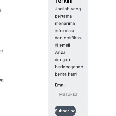
Terkini
Jadilah yang
&
pertama
menerima
informasi
dan notifikasi
di email
ri
Anda
dengan
berlangganan
m
berita kami.
ng
Email
Subscribe