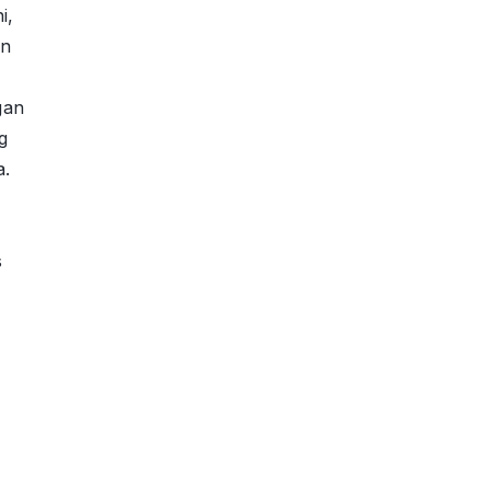
i,
an
gan
g
a.
s