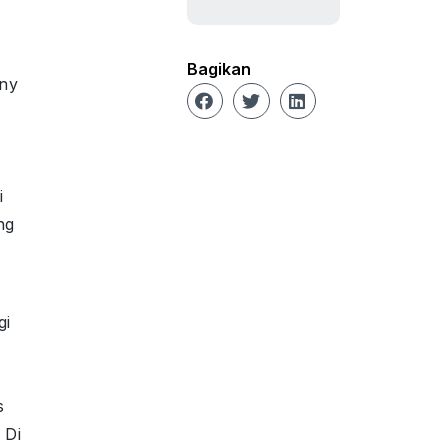
Bagikan
nny
i
ng
gi
s
 Di