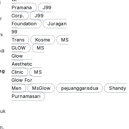
i
Pramana
J99
Corp.
J99
r
Foundation
Juragan
99
ni
Trans
Kosme
MS
GLOW
MS
di
Glow
Aesthetic
ng
Clinic
MS
Glow For
Men
MsGlow
pejuanggarisdua
Shandy
Purnamasari
tuk
n,