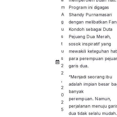
m
Program ini digagas
A
Shandy Purnamasari
g
dengan melibatkan Fa
u
Kondoh sebagai Duta
s
Pejuang Dua Merah,
t
sosok inspiratif yang
u
mewakili keteguhan hat
s
para perempuan pejua
2
garis dua.
2
“Menjadi seorang ibu
,
adalah impian besar ba
2
banyak
0
perempuan. Namun,
2
perjalanan menuju gari
5
dua tidak selalu mudah.