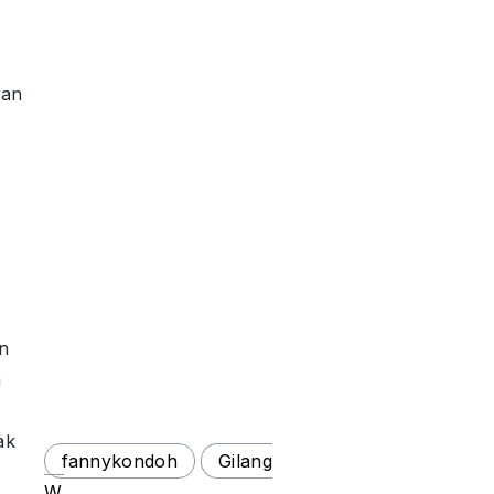
dan
n
a
ak
fannykondoh
Gilang
W.