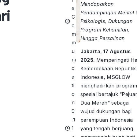
Mendapatkan
e
ri
Pendampingan Mental 
C
Psikologis, Dukungan
o
Program Kehamilan,
m
Hingga Persalinan
m
u
Jakarta, 17 Agustus
ni
2025.
Memperingati Ha
c
Kemerdekaan Republik
a
Indonesia, MSGLOW
ti
menghadirkan progra
o
spesial bertajuk “Pejua
n
Dua Merah” sebagai
9
wujud dukungan bagi
:1
perempuan Indonesia
1
yang tengah berjuang
a
memperoleh buah hati.