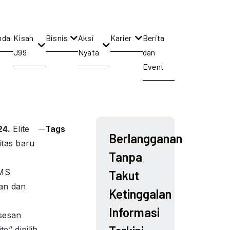
nda
Kisah
Bisnis
Aksi
Karier
Berita
J99
Nyata
dan
Event
24.
Elite
Tags
Berlangganan
tas baru
Tanpa
 MS
Takut
an dan
Ketinggalan
Informasi
sesan
te” dipilih