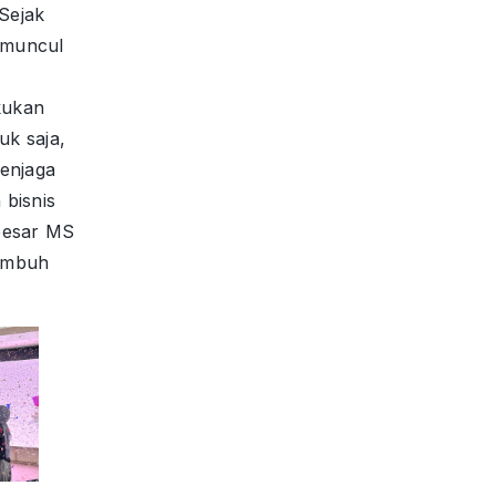
“Sejak
 muncul
kukan
k saja,
menjaga
 bisnis
besar MS
umbuh