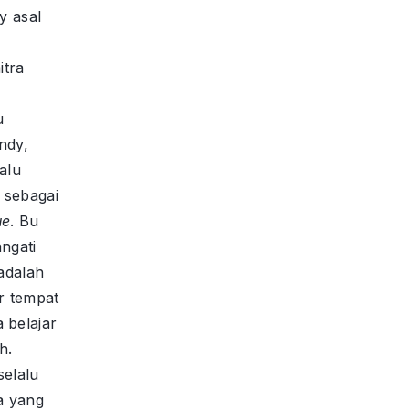
ry asal
itra
u
ndy,
lalu
 sebagai
ue
. Bu
ngati
adalah
r tempat
 belajar
h.
elalu
da yang