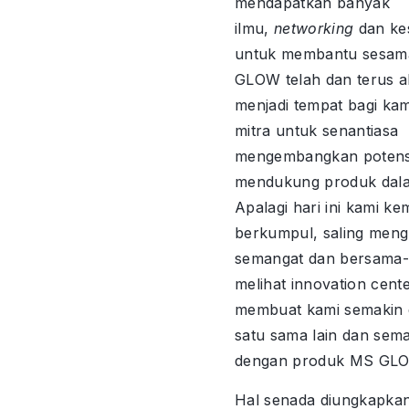
mendapatkan banyak
ilmu,
networking
dan k
untuk membantu sesam
GLOW telah dan terus 
menjadi tempat bagi kam
mitra untuk senantiasa
mengembangkan potensi
mendukung produk dala
Apalagi hari ini kami ke
berkumpul, saling men
semangat dan bersama
melihat innovation cent
membuat kami semakin 
satu sama lain dan sema
dengan produk MS GL
Hal senada diungkapka