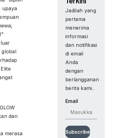
Terkini
i upaya
Jadilah yang
rempuan
pertama
mewa;
menerima
l”
informasi
luar
dan notifikasi
 global
di email
erhadap
Anda
Elite
dengan
angat
berlangganan
,
berita kami.
Email
S GLOW
kan dan
Subscribe
ka merasa