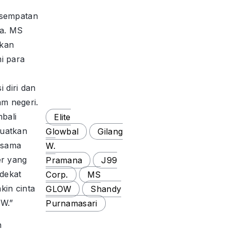
esempatan
a. MS
akan
i para
 diri dan
m negeri.
mbali
Elite
guatkan
Glowbal
Gilang
-sama
W.
er yang
Pramana
J99
dekat
Corp.
MS
kin cinta
GLOW
Shandy
OW.”
Purnamasari
n