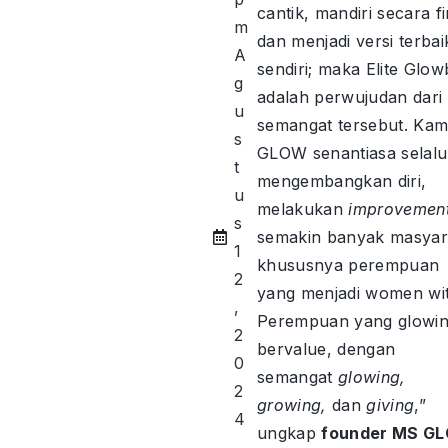
cantik, mandiri secara fi
m
dan menjadi versi terbaik
A
sendiri; maka Elite Glow
g
adalah perwujudan dari
u
semangat tersebut. Kam
s
GLOW senantiasa selalu
t
mengembangkan diri,
u
melakukan
improvemen
s
semakin banyak masyar
1
khususnya perempuan
2
yang menjadi women wit
,
Perempuan yang glowi
2
bervalue, dengan
0
semangat
glowing,
2
growing,
dan
giving
,”
4
ungkap
founder MS G