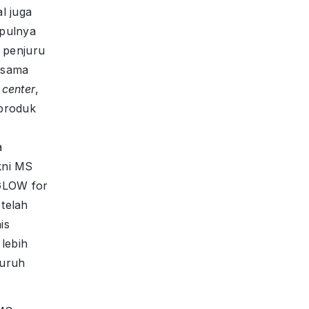
l juga
mpulnya
i penjuru
-sama
 center
,
 produk
a
kni MS
GLOW for
telah
is
 lebih
luruh