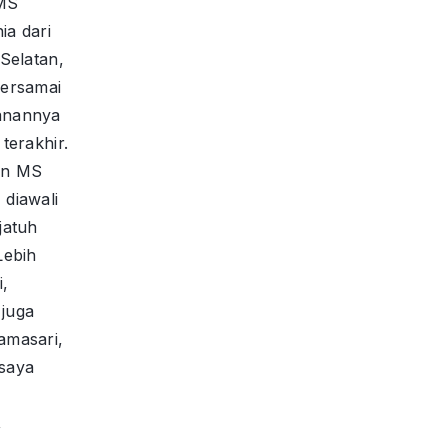
 MS
a dari
Selatan,
bersamai
anannya
terakhir.
an MS
diawali
jatuh
Lebih
i,
juga
amasari,
saya
,