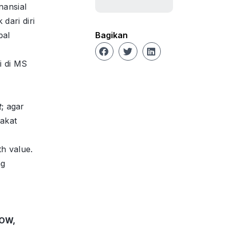
nansial
 dari diri
bal
Bagikan
i di MS
t
; agar
akat
h value.
ng
LOW,