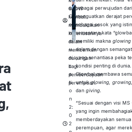
MS
e
sebagai perwujudan dar
GLOW
C
menguatkan derajat pe
kembali
o
sebagai sosok yang isti
membuktikan
m
sementara kata “glowba
keseriusannya
m
memiliki makna
glowing
dalam
u
dalam dengan semangat
memberikan
ni
yang senantiasa peka t
dukungan
ra
c
kondisi penting di dunia. 
bagi
a
Glowbal membawa sem
pemberdayaan
at
ti
untuk
glowing, growing
perempuan.
o
dan
giving
.
g,
n
“Sesuai dengan visi M
2:
yang ingin membahagia
0
memberdayakan semua
2
perempuan, agar mere
p