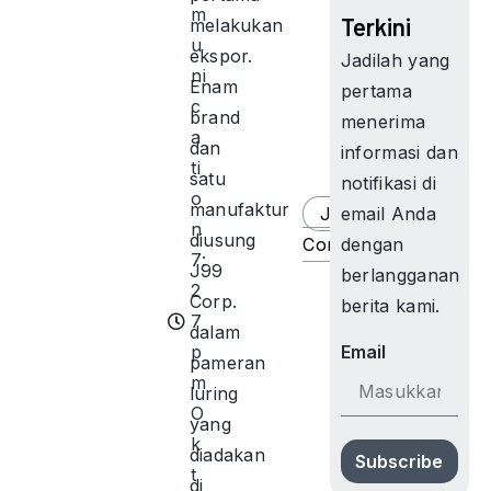
m
Terkini
melakukan
u
ekspor.
Jadilah yang
ni
Enam
pertama
c
brand
menerima
a
dan
informasi dan
ti
satu
notifikasi di
o
manufaktur
J99
email Anda
n
diusung
Corp
dengan
7:
J99
berlangganan
2
Corp.
berita kami.
7
dalam
p
Email
pameran
m
luring
O
yang
k
diadakan
Subscribe
t
di