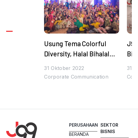
Usung Tema Colorful
J99
Diversity, Halal Bihalal
Bih
Juragan99 Bertabur
Den
31 Oktober 2022
31 O
Hadiah dan Bintang
Tul
Corporate Communication
Cor
PERUSAHAAN
SEKTOR
BISNIS
BERANDA