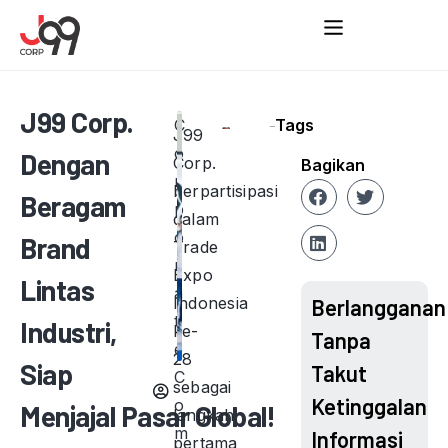
J99 Corp.
C
Tags
J99
o
Dengan
Corp.
Bagikan
r
berpartisipasi
Beragam
p
dalam
o
Brand
Trade
r
Expo
Lintas
a
Indonesia
Berlangganan
t
Industri,
ke-
Tanpa
e
28
Siap
Takut
C
sebagai
Ketinggalan
o
Menjajal Pasar Global!
langkah
m
Informasi
pertama