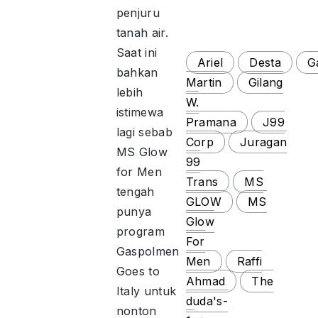
penjuru
tanah air.
Saat ini
Ariel
Desta
G
bahkan
Martin
Gilang
lebih
W.
istimewa
Pramana
J99
lagi sebab
Corp
Juragan
MS Glow
99
for Men
Trans
MS
tengah
GLOW
MS
punya
Glow
program
For
Gaspolmen
Men
Raffi
Goes to
Ahmad
The
Italy untuk
duda's-
nonton