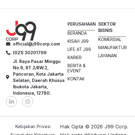
PERUSAHAAN
SEKTOR
BISNIS
BERANDA
KOMERSIAL
KISAH J99
official@j99corp.com
MANUFAKTUR
LIFE AT J99
(021) 30201799
LAYANAN
KARIER
Jl. Raya Pasar Minggu
BERITA &
No.9, RT.2/RW.2,
EVENT
Pancoran, Kota Jakarta
KONTAK
Selatan, Daerah Khusus
Ibukota Jakarta,
Indonesia, 12780.
Hak Cipta © 2026 J99 Corp.
Kebijakan Privasi
Syarat dan Ketentuan