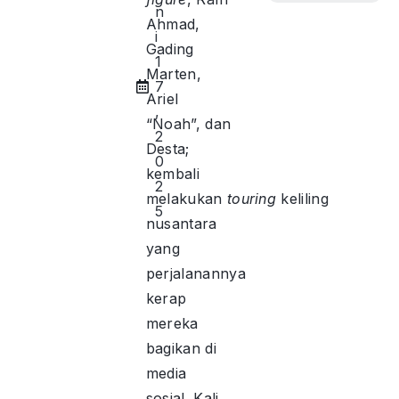
n
Ahmad,
i
Gading
1
Marten,
7
Ariel
,
“Noah”, dan
2
Desta;
0
kembali
2
melakukan
touring
keliling
5
nusantara
yang
perjalanannya
kerap
mereka
bagikan di
media
sosial. Kali