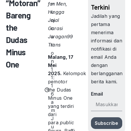
“Motoran”
for Men,
m
Terkini
Hingga
u
Bareng
Jadilah yang
Jajal
ni
pertama
the
Garasi
c
menerima
Juragan99
a
Dudas
informasi dan
Trans
ti
notifikasi di
Minus
o
email Anda
Malang, 17
n
One
dengan
Mei
1
berlangganan
2025.
Kelompok
1:
berita kami.
pemotor
1
the Dudas
6
Email
Minus One
a
yang terdiri
m
dari
J
para
public
Subscribe
u
figure
, Raffi