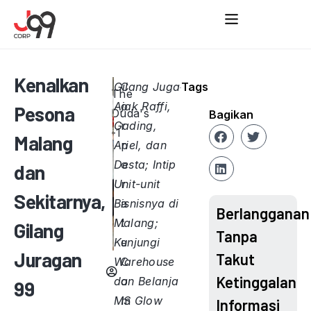
Kenalkan
Gilang Juga
C
Tags
The
Ajak Raffi,
o
Pesona
Duda's
Bagikan
Gading,
r
-1
Malang
Ariel, dan
p
Desta; Intip
o
dan
Unit-unit
r
Sekitarnya,
Bisnisnya di
a
Berlangganan
Malang;
t
Gilang
Tanpa
Kunjungi
e
Juragan
Takut
Warehouse
C
Ketinggalan
dan Belanja
o
99
MS Glow
m
Informasi