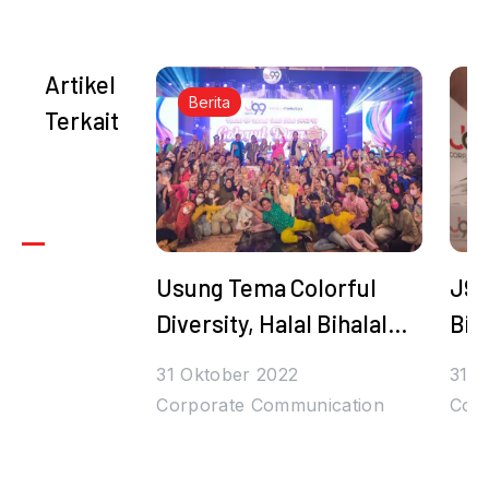
Artikel
Berita
Terkait
Usung Tema Colorful
J99
Diversity, Halal Bihalal
Bih
Juragan99 Bertabur
Den
31 Oktober 2022
31 O
Hadiah dan Bintang
Tul
Corporate Communication
Cor