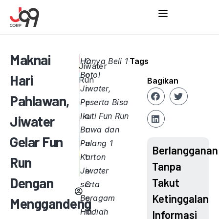
Maknai
Hanya Beli 1
C
Tags
Jiwater
Botol
o
Hari
Run
Bagikan
Jiwater,
r
Pahlawan,
Peserta Bisa
p
Ikuti Fun Run
o
Jiwater
Bawa dan
r
Gelar Fun
Pulang 1
a
Berlangganan
Karton
t
Run
Tanpa
Jiwater
e
Dengan
Takut
serta
C
Ketinggalan
Beragam
o
Menggandeng
Hadiah
m
Informasi