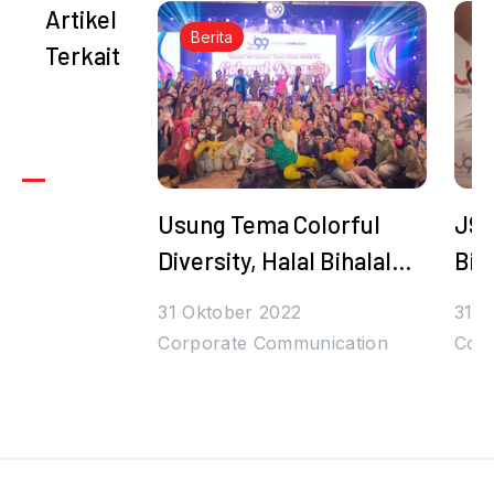
Artikel
Berita
Terkait
Usung Tema Colorful
J99
Diversity, Halal Bihalal
Bih
Juragan99 Bertabur
Den
31 Oktober 2022
31 O
Hadiah dan Bintang
Tul
Corporate Communication
Cor