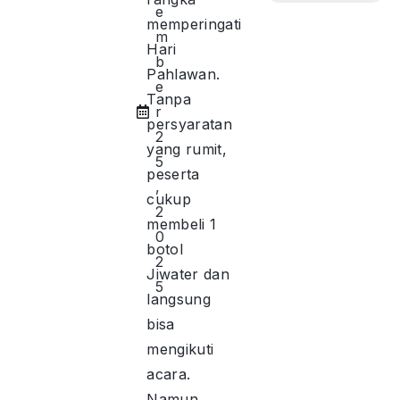
e
memperingati
m
Hari
b
Pahlawan.
e
Tanpa
r
persyaratan
2
yang rumit,
5
peserta
,
cukup
2
membeli 1
0
botol
2
Jiwater dan
5
langsung
bisa
mengikuti
acara.
Namun,