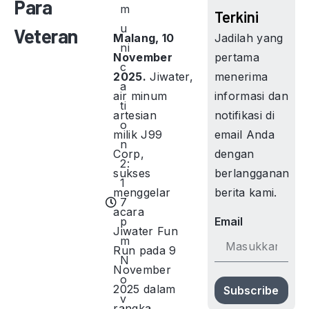
Para
m
Terkini
u
Veteran
Jadilah yang
Malang, 10
ni
pertama
November
c
menerima
2025.
Jiwater,
a
informasi dan
air minum
ti
notifikasi di
artesian
o
email Anda
milik J99
n
dengan
Corp,
2:
berlangganan
sukses
1
berita kami.
menggelar
7
acara
p
Email
Jiwater Fun
m
Run pada 9
N
November
o
2025 dalam
Subscribe
v
rangka