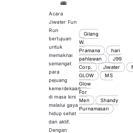
Acara
Jiwater Fun
Run
Gilang
bertujuan
W.
untuk
Pramana
hari
memaknai
pahlawan
J99
semangat
Corp.
Jiwater
para
GLOW
MS
pejuang
Glow
kemerdekaan
For
di masa kini
Men
Shandy
melalui gaya
Purnamasari
hidup sehat
dan aktif.
Dengan