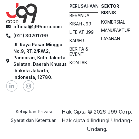
PERUSAHAAN
SEKTOR
BISNIS
BERANDA
KOMERSIAL
KISAH J99
official@j99corp.com
MANUFAKTUR
LIFE AT J99
(021) 30201799
LAYANAN
KARIER
Jl. Raya Pasar Minggu
BERITA &
No.9, RT.2/RW.2,
EVENT
Pancoran, Kota Jakarta
KONTAK
Selatan, Daerah Khusus
Ibukota Jakarta,
Indonesia, 12780.
Hak Cipta © 2026 J99 Corp.
Kebijakan Privasi
Hak cipta dilindungi Undang-
Syarat dan Ketentuan
Undang.