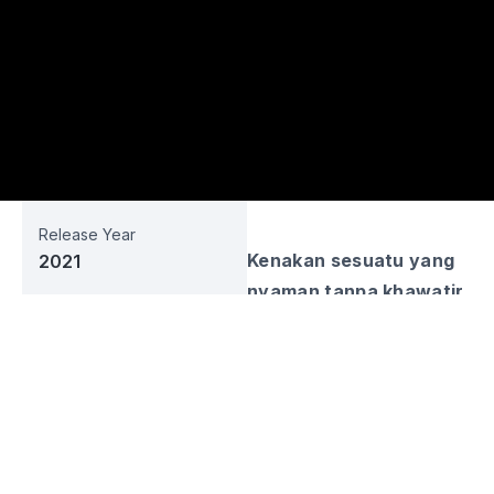
Release Year
Kenakan sesuatu yang
2021
nyaman tanpa khawatir
Business Sector
membuat gaya
Fashion
berpakaian menjadi
Web URL
monoton dan
shadesignature.com
mengganggu mobilitas
yang padat. Bersama
Social Media
Shades Signature, bawa