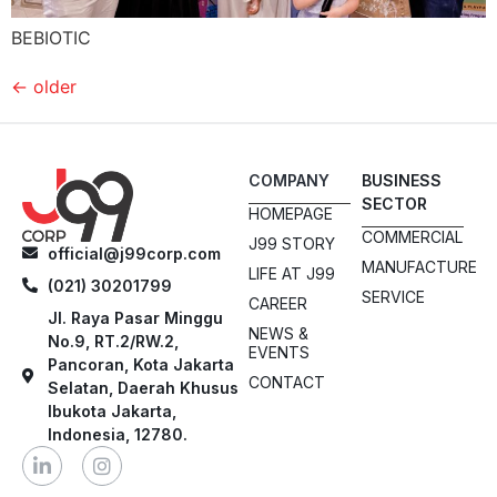
BEBIOTIC
←
older
COMPANY
BUSINESS
SECTOR
HOMEPAGE
COMMERCIAL
J99 STORY
official@j99corp.com
MANUFACTURE
LIFE AT J99
(021) 30201799
SERVICE
CAREER
Jl. Raya Pasar Minggu
NEWS &
No.9, RT.2/RW.2,
EVENTS
Pancoran, Kota Jakarta
CONTACT
Selatan, Daerah Khusus
Ibukota Jakarta,
Indonesia, 12780.