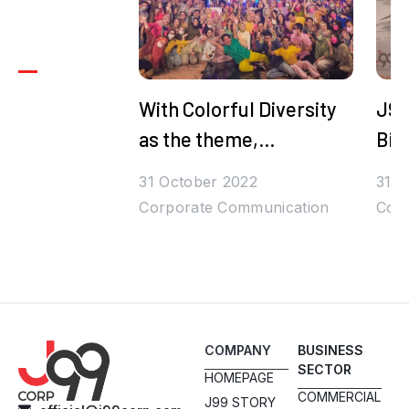
With Colorful Diversity
J99
as the theme,
Bih
Juragan99's Halal
Den
31 October 2022
31 O
Bihalal is Packed with
Corporate Communication
Corp
Prizes and Stars
COMPANY
BUSINESS
SECTOR
HOMEPAGE
COMMERCIAL
J99 STORY