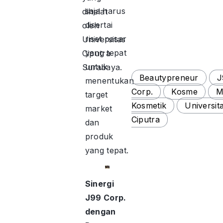
saja harus
dihelat
disertai
oleh
riset pasar
Universitas
yang tepat
Ciputra
untuk
Surabaya.
Beautypreneur
J
menentukan
Corp.
Kosme
M
target
Kosmetik
Universit
market
Ciputra
dan
produk
yang tepat.
Sinergi
J99 Corp.
dengan