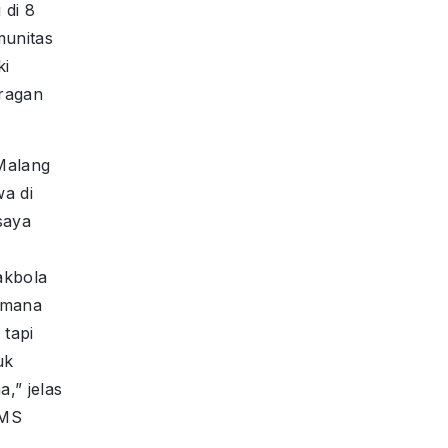
 di 8
munitas
ki
uragan
Malang
wa di
saya
kbola
i mana
 tapi
uk
,” jelas
 MS
.