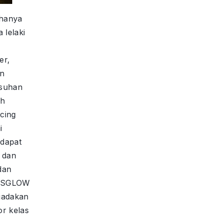
 hanya
 lelaki
er,
an
asuhan
ah
acing
i
 dapat
 dan
 dan
 MSGLOW
gadakan
or kelas