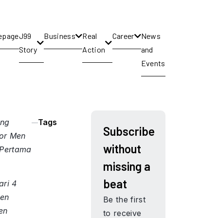
epage
J99
Business
Real
Career
News
Story
Action
and
Events
ung
Tags
Subscribe
for Men
without
 Pertama
missing a
beat
ri 4
men
Be the first
en
to receive