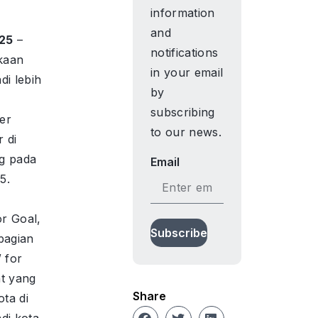
information
and
025
–
notifications
kaan
in your email
di lebih
by
subscribing
er
to our news.
 di
g pada
Email
5.
r Goal,
Subscribe
bagian
 for
t yang
Share
ota di
di kota