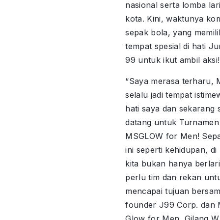
nasional serta lomba lari
kota. Kini, waktunya ko
sepak bola, yang memili
tempat spesial di hati J
99 untuk ikut ambil aksi!
“Saya merasa terharu, 
selalu jadi tempat istime
hati saya dan sekarang 
datang untuk Turnamen
MSGLOW for Men! Sepa
ini seperti kehidupan, d
kita bukan hanya berlari
perlu tim dan rekan unt
mencapai tujuan bersama
founder J99 Corp. dan
Glow for Men, Gilang W