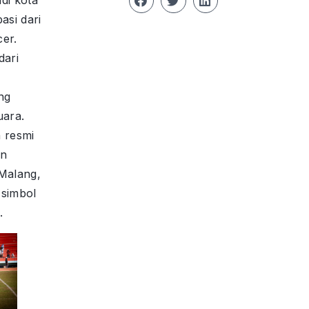
asi dari
er.
dari
ng
uara.
 resmi
an
 Malang,
 simbol
.