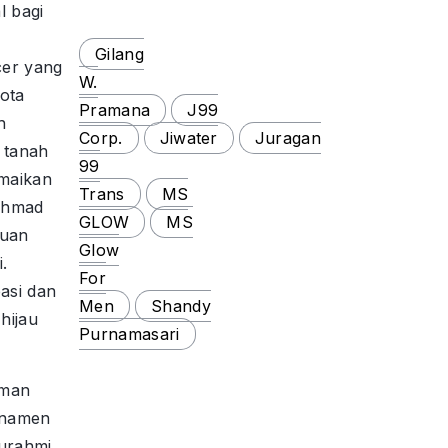
l bagi
Gilang
er yang
W.
kota
Pramana
J99
h
Corp.
Jiwater
Juragan
 tanah
99
amaikan
Trans
MS
 Ahmad
GLOW
MS
Juan
Glow
.
For
pasi dan
Men
Shandy
hijau
Purnamasari
aman
urnamen
turahmi