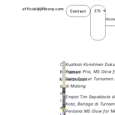
official@j99corp.com
EN
Contact
Hom
C
Kuatkan Komitmen Duk
o
Passion Pria, MS Glow 
Turnamen
r
Gelar Soccer Turnamen
Kemerdekaan
p
di Malang
o
Empat Tim Sepakbola da
r
Kota, Berlaga di Turna
a
Perdana MS Glow for M
t