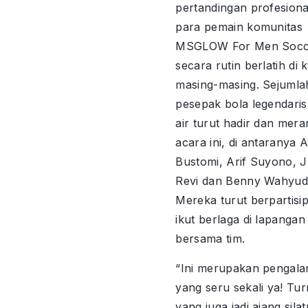
pertandingan profesiona
para pemain komunitas
MSGLOW For Men Socc
secara rutin berlatih di 
masing-masing. Sejumla
pesepak bola legendaris
air turut hadir dan mer
acara ini, di antaranya
Bustomi, Arif Suyono, 
Revi dan Benny Wahyudi
Mereka turut berpartisi
ikut berlaga di lapangan 
bersama tim.
“Ini merupakan pengal
yang seru sekali ya! T
yang juga jadi ajang sila