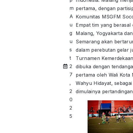
m
pertama, dengan partisip
A
Komunitas MSGFM Socc
u
Empat tim yang berasal 
g
Malang, Yogyakarta dan
u
Semarang akan bertaru
s
dalam perebutan gelar j
t
Turnamen Kemerdekaan
2
dibuka dengan tendang
7
pertama oleh Wali Kota
,
Wahyu Hidayat, sebagai
2
dimulainya pertandingan
0
2
5