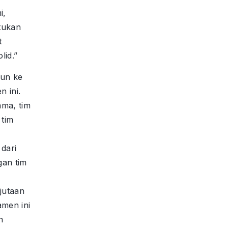
i,
tukan
t
lid.”
run ke
 ini.
ama, tim
 tim
 dari
gan tim
jutaan
amen ini
n