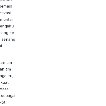
 pemain
tivasi
komentar
mengaku
ndang ke
a senang
ni
an tim
an tim
ga ini,
kuat
tara
 sebagai
kot