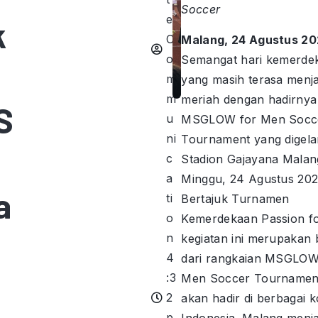
Soccer
e
k
C
Malang, 24 Agustus 2
o
Semangat hari kemerde
m
yang masih terasa menja
m
meriah dengan hadirnya
S
u
MSGLOW for Men Socc
ni
Tournament yang digelar
c
Stadion Gajayana Malan
a
Minggu, 24 Agustus 202
a
ti
Bertajuk Turnamen
o
Kemerdekaan Passion fo
n
kegiatan ini merupakan 
4
dari rangkaian MSGLOW
:3
Men Soccer Tournamen
2
akan hadir di berbagai k
p
Indonesia. Malang menja