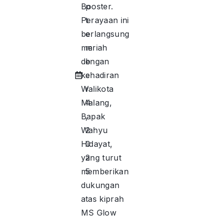
Booster.
p
Perayaan ini
t
berlangsung
e
meriah
m
dengan
b
kehadiran
e
Walikota
r
Malang,
4
Bapak
,
Wahyu
2
Hidayat,
0
yang turut
2
memberikan
5
dukungan
atas kiprah
MS Glow