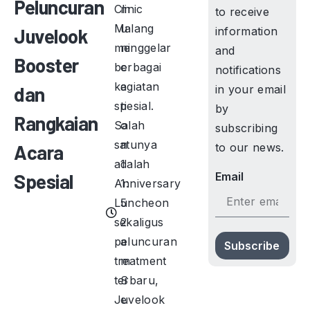
Peluncuran
Clinic
m
to receive
Malang
u
Juvelook
information
menggelar
ni
and
Booster
berbagai
c
notifications
kegiatan
a
dan
in your email
spesial.
ti
by
Rangkaian
Salah
o
subscribing
satunya
n
Acara
to our news.
adalah
1
Spesial
Email
Anniversary
1:
Luncheon
5
sekaligus
2
peluncuran
a
Subscribe
treatment
m
terbaru,
S
Juvelook
e