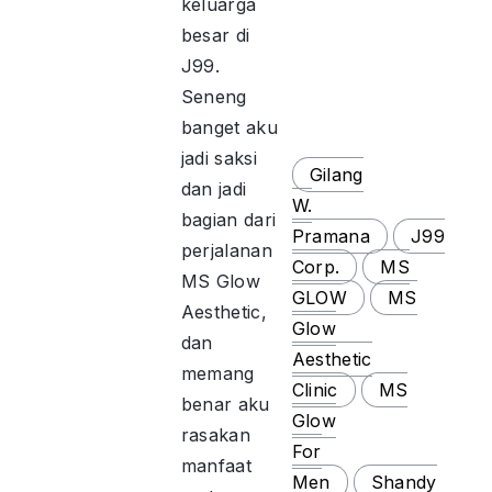
keluarga
besar di
J99.
Seneng
banget aku
jadi saksi
Gilang
dan jadi
W.
bagian dari
Pramana
J99
perjalanan
Corp.
MS
MS Glow
GLOW
MS
Aesthetic,
Glow
dan
Aesthetic
memang
Clinic
MS
benar aku
Glow
rasakan
For
manfaat
Men
Shandy