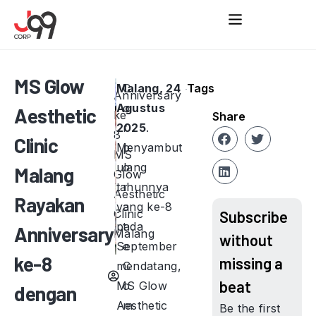
MS Glow
Malang, 24
C
Tags
Anniversary
Agustus
o
Aesthetic
ke
Share
2025
r
.
8
Clinic
Menyambut
p
MS
ulang
o
Malang
Glow
tahunnya
r
Aesthetic
Rayakan
yang ke-8
a
Clinic
Subscribe
pada
t
Anniversary
Malang
without
September
e
ke-8
missing a
mendatang,
C
beat
MS Glow
o
dengan
Aesthetic
m
Be the first