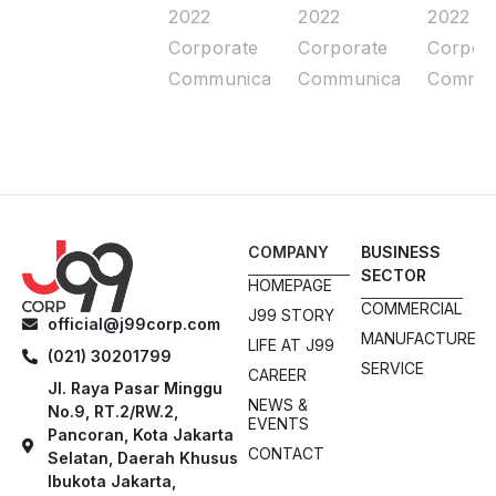
as the
Bihalal,
J99 C
2022
2022
2022
theme,
Enlivened
Appre
Corporate
Corporate
Corpor
Juragan99's
by Denny
Free
Communication
Communication
Commun
Halal
Caknan
Umra
Bihalal is
to Tulus
for Be
Packed
Emplo
with
COMPANY
BUSINESS
Prizes
SECTOR
HOMEPAGE
and Stars
COMMERCIAL
J99 STORY
official@j99corp.com
MANUFACTURE
LIFE AT J99
(021) 30201799
SERVICE
CAREER
Jl. Raya Pasar Minggu
NEWS &
No.9, RT.2/RW.2,
EVENTS
Pancoran, Kota Jakarta
CONTACT
Selatan, Daerah Khusus
Ibukota Jakarta,