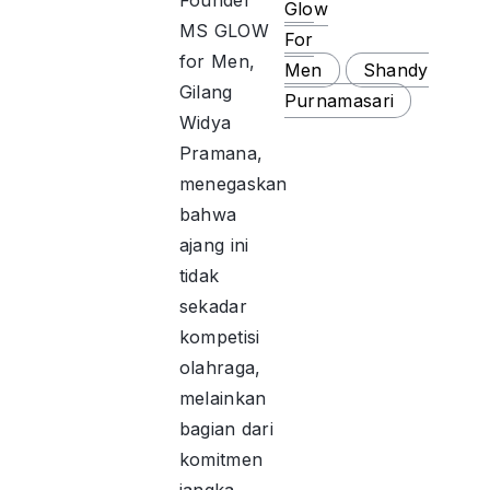
Founder
Glow
MS GLOW
For
for Men,
Men
Shandy
Gilang
Purnamasari
Widya
Pramana,
menegaskan
bahwa
ajang ini
tidak
sekadar
kompetisi
olahraga,
melainkan
bagian dari
komitmen