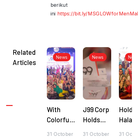
berikut
ini
https://bit.ly/MSGLOWforMenMa
Related
News
News
New
Articles
With
J99 Corp
Hold
Colorful
Holds
Halal
Diversity
Halal
Bihala
31 October
31 October
31 Octo