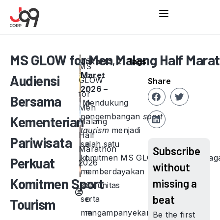
MS GLOW for Men Malang Half Maratho
Jakarta, 2
C
Tags
MS
Maret
o
Audiensi
GLOW
Share
2026 –
r
for
Bersama
Mendukung
p
Men
pengembangan
o
sport
Kementerian
Malang
tourism
r
menjadi
Half
Pariwisata
salah satu
a
Marathon
Subscribe
komitmen MS GLOW for Mensebagai 
t
Perkuat
2026
without
memberdayakan
e
Komitmen Sport
missing a
komunitas
C
beat
serta
o
Tourism
mengampanyekan
m
Be the first