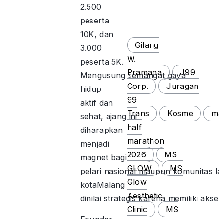
2.500
peserta
10K, dan
Gilang
3.000
W.
peserta 5K.
Pramana
J99
Mengusung semangat gaya
Corp.
Juragan
hidup
99
aktif dan
Trans
Kosme
m
sehat, ajang ini
half
diharapkan
marathon
menjadi
2026
MS
magnet bagi
GLOW
MS
pelari nasional maupun komunitas la
Glow
kotaMalang
Aesthetic
dinilai strategis karena memiliki ak
Clinic
MS