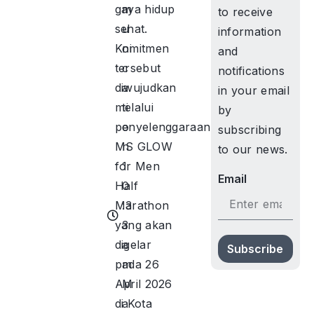
gaya hidup
m
to receive
sehat.
u
information
Komitmen
ni
and
tersebut
c
notifications
diwujudkan
a
in your email
melalui
ti
by
penyelenggaraan
o
subscribing
MS GLOW
n
to our news.
for Men
1
Email
Half
0
Marathon
:3
yang akan
3
digelar
a
Subscribe
pada 26
m
April 2026
M
di Kota
a