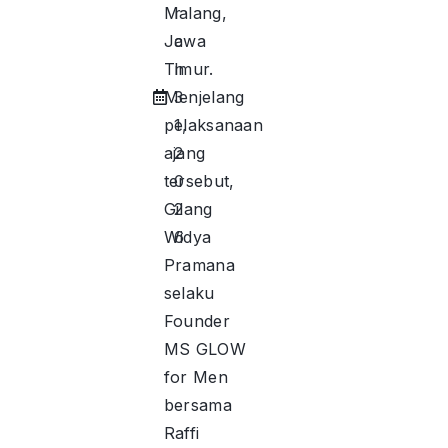
Malang,
r
Jawa
c
Timur.
h
Menjelang
3
pelaksanaan
1,
ajang
2
tersebut,
0
Gilang
2
Widya
6
Pramana
selaku
Founder
MS GLOW
for Men
bersama
Raffi