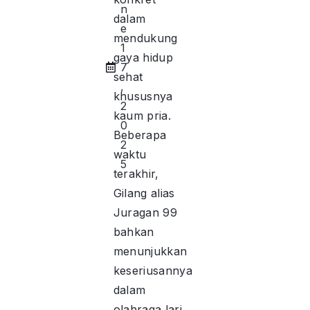
n
dalam
e
mendukung
1
gaya hidup
7
sehat
,
khususnya
2
kaum pria.
0
Beberapa
2
waktu
5
terakhir,
Gilang alias
Juragan 99
bahkan
menunjukkan
keseriusannya
dalam
olahraga lari