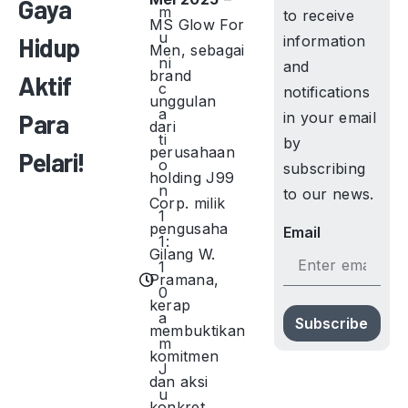
Gaya
m
to receive
MS Glow For
u
Hidup
information
Men, sebagai
ni
and
brand
Aktif
c
notifications
unggulan
a
Para
in your email
dari
ti
by
perusahaan
Pelari!
o
subscribing
holding J99
n
to our news.
Corp. milik
1
pengusaha
Email
1:
Gilang W.
1
Pramana,
0
kerap
a
Subscribe
membuktikan
m
komitmen
J
dan aksi
u
konkret