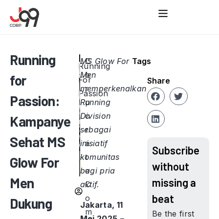
Running
MS Glow For
C
Tags
Running
Men
o
for
For
Share
memperkenalkan
r
Passion
Passion:
Running
p
Division
o
Kampanye
sebagai
r
Sehat MS
inisiatif
a
Subscribe
komunitas
t
Glow For
without
bagi pria
e
Men
missing a
aktif.
C
beat
o
Dukung
Jakarta, 11
m
Be the first
Mei 2025
–