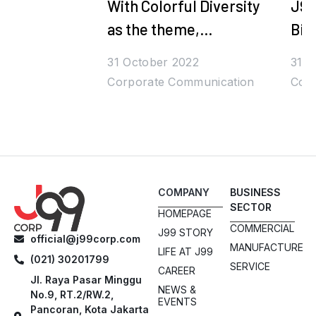
With Colorful Diversity
J99
as the theme,
Bih
Juragan99's Halal
Den
31 October 2022
31 O
Bihalal is Packed with
Corporate Communication
Corp
Prizes and Stars
COMPANY
BUSINESS
SECTOR
HOMEPAGE
COMMERCIAL
J99 STORY
official@j99corp.com
MANUFACTURE
LIFE AT J99
(021) 30201799
SERVICE
CAREER
Jl. Raya Pasar Minggu
NEWS &
No.9, RT.2/RW.2,
EVENTS
Pancoran, Kota Jakarta