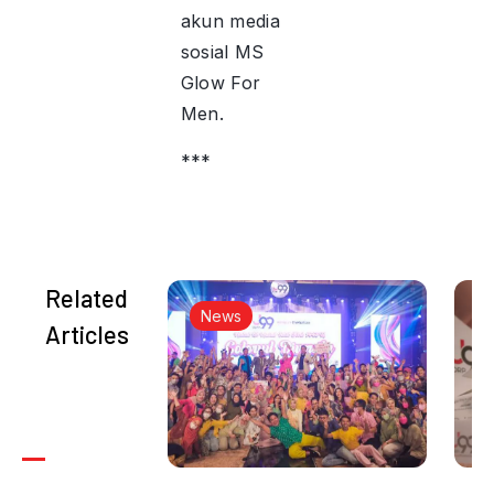
akun media
sosial MS
Glow For
Men.
***
Related
News
Articles