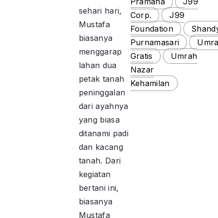
Pramana
J99
sehari hari,
Corp.
J99
Mustafa
Foundation
Shand
biasanya
Purnamasari
Umr
menggarap
Gratis
Umrah
lahan dua
Nazar
petak tanah
Kehamilan
peninggalan
dari ayahnya
yang biasa
ditanami padi
dan kacang
tanah. Dari
kegiatan
bertani ini,
biasanya
Mustafa