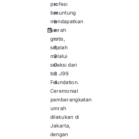
profesi
e
beruntung
m
mendapatkan
b
umrah
e
gratis,
r
setelah
1,
melalui
2
seleksi dari
0
tim J99
2
Foundation.
4
Ceremonial
pemberangkatan
umrah
dilakukan di
Jakarta,
dengan