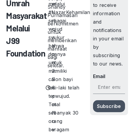
Umrah
melalui
m
to receive
Shandy
#NazarKehamilan
u
Masyarakat
information
Purnamasari
sebagai
ni
and
berkomitmen
Melalui
wujud
c
notifications
untuk
syukur
a
J99
in your email
memberikan
bahwa
ti
by
manfaat
Foundation
doanya
o
subscribing
bagi
untuk
n
to our news.
sekitar.
memiliki
2:
Email
calon bayi
5
laki-laki telah
6
terwujud.
p
Total
m
Subscribe
sebanyak 30
N
orang
o
beragam
v