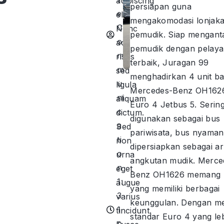
adipiscing
persiapan guna
e
elit.
mengakomodasi lonjak
C
Nunc
pemudik. Siap mengant
o
ac
pemudik dengan pelay
m
risus
terbaik, Juragan 99
m
sed
menghadirkan 4 unit b
u
ligula
Mercedes-Benz OH162
ni
aliquam
Euro 4 Jetbus 5. Serin
c
dictum.
digunakan sebagai bus
a
Sed
pariwisata, bus nyaman 
ti
non
dipersiapkan sebagai a
o
urna
angkutan mudik. Merce
n
eget
Benz OH1626 memang 
1:
augue
yang memiliki berbagai
3
varius
keunggulan. Dengan me
1
tincidunt.
standar Euro 4 yang le
p