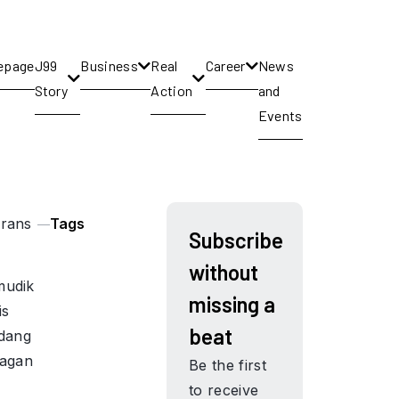
epage
J99
Business
Real
Career
News
Story
Action
and
Events
Trans
Tags
Subscribe
without
mudik
missing a
is
beat
idang
ragan
Be the first
to receive