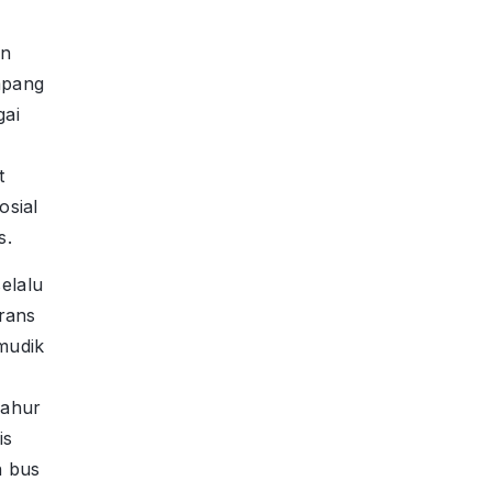
an
mpang
ai
t
osial
s.
elalu
rans
mudik
Sahur
is
n bus