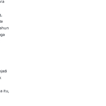
ara
g,
te
Tahun
uga
:
jadi
k
n
 itu,