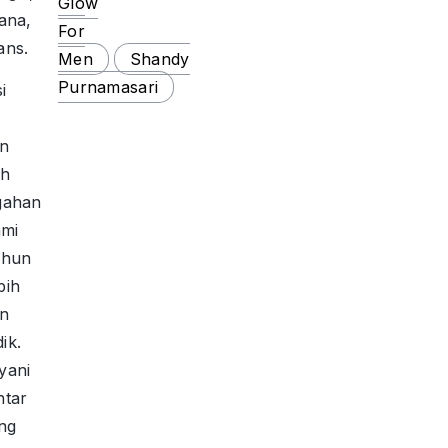
Glow
ana,
For
ans.
Men
Shandy
Purnamasari
i
an
ah
gahan
mi
ahun
bih
an
ik.
yani
ntar
ang