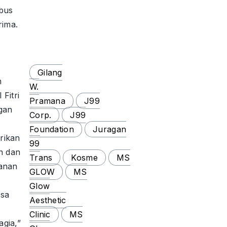
bus
rima.
Gilang
n
W.
 Fitri
Pramana
J99
ngan
Corp.
J99
Foundation
Juragan
rikan
99
n dan
Trans
Kosme
MS
lanan
GLOW
MS
Glow
isa
Aesthetic
Clinic
MS
gia,”