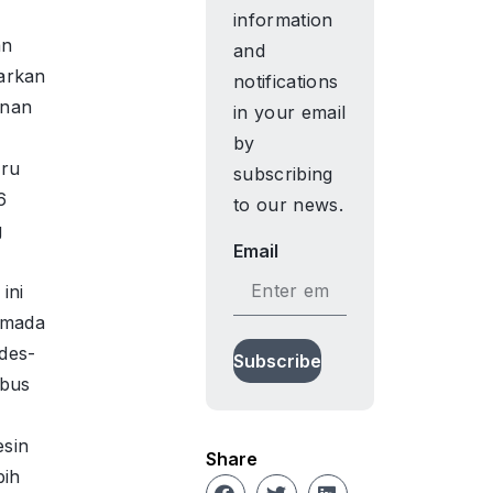
information
an
and
arkan
notifications
anan
in your email
by
aru
subscribing
6
to our news.
g
Email
ini
rmada
des-
Subscribe
bus
sin
Share
bih