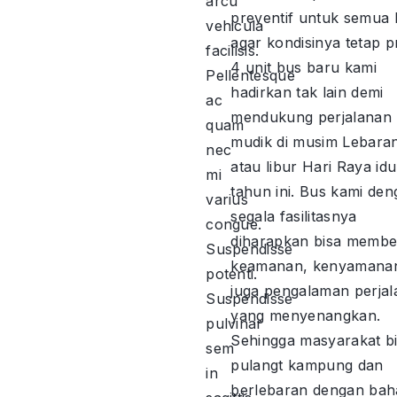
arcu
preventif untuk semua 
vehicula
agar kondisinya tetap p
facilisis.
4 unit bus baru kami
Pellentesque
hadirkan tak lain demi
ac
mendukung perjalanan
quam
mudik di musim Lebara
nec
atau libur Hari Raya idul
mi
tahun ini. Bus kami de
varius
segala fasilitasnya
congue.
diharapkan bisa membe
Suspendisse
keamanan, kenyamana
potenti.
juga pengalaman perja
Suspendisse
yang menyenangkan.
pulvinar
Sehingga masyarakat b
sem
pulangt kampung dan
in
berlebaran dengan baha