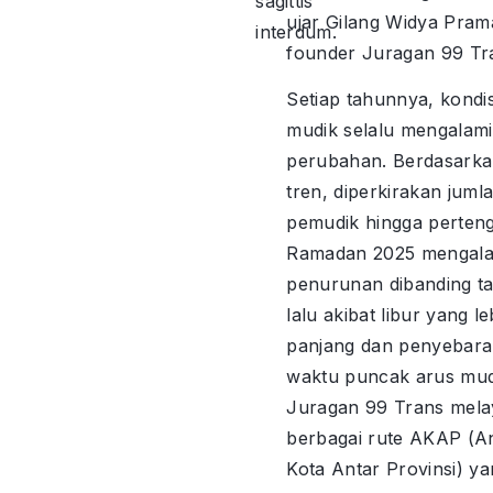
sagittis
ujar Gilang Widya Pram
interdum.
founder Juragan 99 Tr
Setiap tahunnya, kondis
mudik selalu mengalami
perubahan. Berdasark
tren, diperkirakan juml
pemudik hingga perten
Ramadan 2025 mengala
penurunan dibanding t
lalu akibat libur yang le
panjang dan penyebar
waktu puncak arus mud
Juragan 99 Trans mela
berbagai rute AKAP (A
Kota Antar Provinsi) y