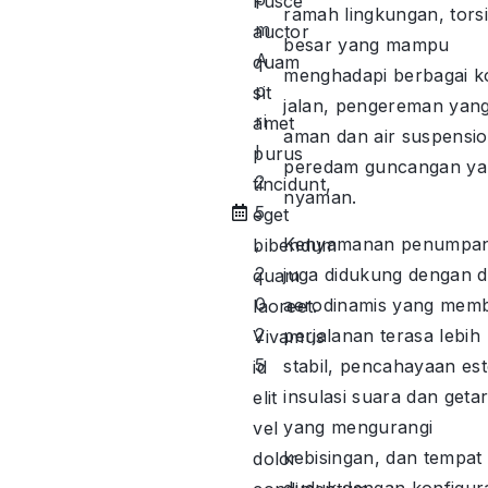
Fusce
ramah lingkungan, torsi
m
auctor
besar yang mampu
A
quam
menghadapi berbagai ko
p
sit
jalan, pengereman yan
ri
amet
aman dan air suspensi
l
purus
peredam guncangan ya
2
tincidunt,
nyaman.
5
eget
,
Kenyamanan penumpa
bibendum
2
juga didukung dengan d
quam
0
aerodinamis yang mem
laoreet.
2
perjalanan terasa lebih
Vivamus
5
stabil, pencahayaan est
id
insulasi suara dan geta
elit
yang mengurangi
vel
kebisingan, dan tempat
dolor
duduk dengan konfigura