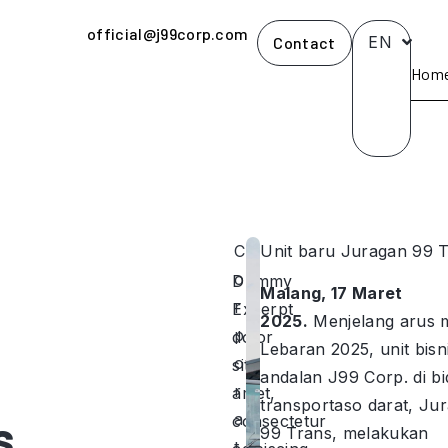
official@j99corp.com
EN
Contact
Hom
C
Unit baru Juragan 99 
o
Dummy
Malang, 17 Maret
r
Excerpt
2025.
Menjelang arus 
p
dolor
Lebaran 2025, unit bisn
o
sit
andalan J99 Corp. di b
r
amet,
transportaso darat, Ju
s
a
consectetur
99 Trans, melakukan
t