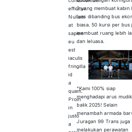
condimentum
2 yang membuat kabin 
efficitur.
luas dibanding bus eko
Nullam
biasa. 50 kursi per bus 
at
membuat ruang lebih l
sapien
dan leluasa.
eu
est
iaculis
fringilla
id
a
“Kami 100% siap
quam.
menghadapi arus mudik
Proin
balik 2025! Selain
in
menambah armada bar
justo
Juragan 99 Trans juga 
a
melakukan perawatan