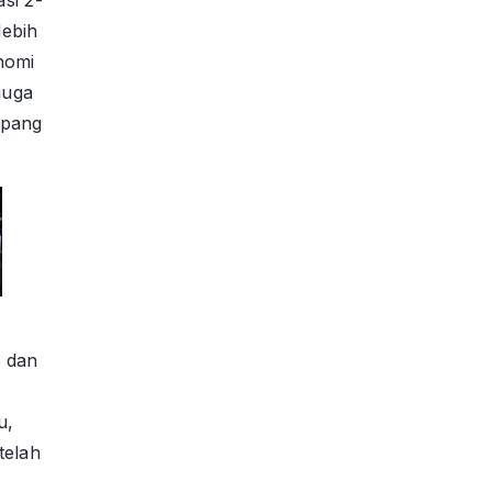
lebih
nomi
juga
apang
 dan
u,
telah