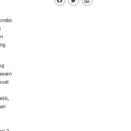
ndisi
g
on
ng
ng
esain
buat
etik,
ran
si 2-