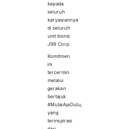
kepada
seluruh
karyawannya
di seluruh
unit bisnis
J99 Corp.
Komitmen
ini
tercermin
melalui
gerakan
bertajuk
#MulaiAjaDulu,
yang
terinspirasi
dari