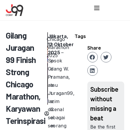
Gilang
Jaka
C
rta,
Tags
Chicago
12 Oktober
o
Juragan
Marathon
Share
2025
r
–
2025
99 Finish
Sosok
p
Gilang W.
o
Strong
Pramana,
r
Chicago
atau
a
Subscribe
Juragan99,
t
Marathon,
without
lazim
e
Karyawan
missing a
dikenal
C
beat
sebagai
o
Terinspirasi
seorang
m
Be the first