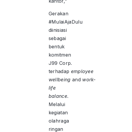
kantor,”
Gerakan
#MulaiAjaDulu
diinisiasi
sebagai
bentuk
komitmen
J99 Corp.
terhadap
employee
wellbeing
and
work-
life
balance
.
Melalui
kegiatan
olahraga
ringan