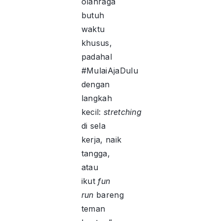
olahraga
butuh
waktu
khusus,
padahal
#MulaiAjaDulu
dengan
langkah
kecil:
stretching
di sela
kerja, naik
tangga,
atau
ikut
fun
run
bareng
teman