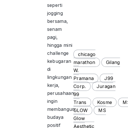
seperti
jogging
bersama,
senam
pagi,
hingga mini
challenge
chicago
kebugaran
marathon
Gilang
di
W.
lingkungan
Pramana
J99
kerja,
Corp.
Juragan
perusahaan
99
ingin
Trans
Kosme
M
membangun
GLOW
MS
budaya
Glow
positif
Aesthetic