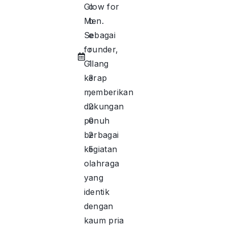
Glow for
o
Men.
b
Sebagai
e
founder,
r
Gilang
1
kerap
3
memberikan
,
dukungan
2
penuh
0
berbagai
2
kegiatan
5
olahraga
yang
identik
dengan
kaum pria