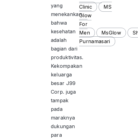
yang
Clinic
MS
menekankan
Glow
bahwa
For
kesehatan
Men
MsGlow
S
adalah
Purnamasari
bagian dari
produktivitas.
Kekompakan
keluarga
besar J99
Corp. juga
tampak
pada
maraknya
dukungan
para