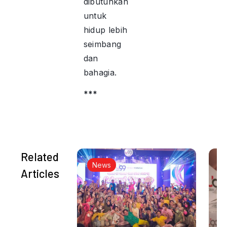
dibutuhkan
untuk
hidup lebih
seimbang
dan
bahagia.
***
Related
News
Articles