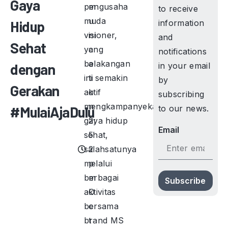
Gaya
pengusaha
m
to receive
muda
u
Hidup
information
visioner,
ni
and
Sehat
yang
c
notifications
belakangan
a
dengan
in your email
ini semakin
ti
by
Gerakan
aktif
o
subscribing
mengkampanyekan
n
#MulaiAjaDulu
to our news.
gaya hidup
2:
Email
sehat,
5
salahsatunya
2
melalui
p
berbagai
m
Subscribe
aktivitas
O
bersama
c
brand MS
t