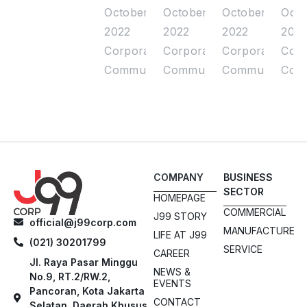
as the
Halal
J99
FE
October
October
October
Octo
theme,
Bihalal,
Corp
UB
2022
2022
2022
202
Juragan99's
Enlivened
Appreciates
Stu
Corporate
Corporate
Corporate
Corp
Communication
Communication
Communication
Comm
Halal
by
Free
to
Bihalal
Denny
Umrah
Imp
is
Caknan
for
Com
Packed
to
Best
at
with
Tulus
Employees
Man
COMPANY
BUSINESS
Prizes
Ent
SECTOR
HOMEPAGE
and
Day
COMMERCIAL
J99 STORY
official@j99corp.com
Stars
202
MANUFACTURE
LIFE AT J99
(021) 30201799
SERVICE
CAREER
Jl. Raya Pasar Minggu
NEWS &
No.9, RT.2/RW.2,
EVENTS
Pancoran, Kota Jakarta
CONTACT
Selatan, Daerah Khusus