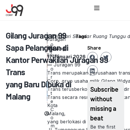
Gilang Juragan 99
Lebih Dari Sekedar Ruang Tunggu d
C
Tags
Juragan
o
Sapa Pelanggan di
99
Share
Malang,
r
Trans
17 Januari 2026
Kantor Perwakilan Juragan 99
p
—
Juragan 99
o
Trans
Trans merupakan perusahaan trans
r
Corp, grup usaha milik Gilang Widy
yang Baru Dibuka di
a
Subscribe
Trans terusberkomitmen menghadirk
t
Malang
Trans secara resmi meresmikan kan
without
e
Kota
missing a
C
Malang,
beat
o
yang berlokasi di
m
Be the first
Jl. Tumenggung Suryo, Purwantoro