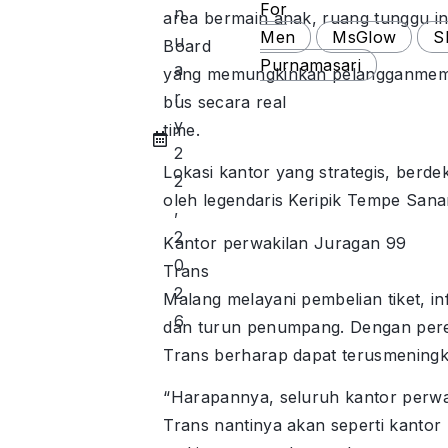
For
n
area bermain anak, ruang tunggu in
Men
MsGlow
S
u
Board
Purnamasari
a
yang memungkinkan pelangganmeman
r
bus secara real
y
time.
2
Lokasi kantor yang strategis, berd
2
oleh legendaris Keripik Tempe San
,
2
Kantor perwakilan Juragan 99
0
Trans
2
Malang melayani pembelian tiket, inf
6
dan turun penumpang. Dengan peres
Trans berharap dapat terusmeningka
“Harapannya, seluruh kantor perw
Trans nantinya akan seperti kanto