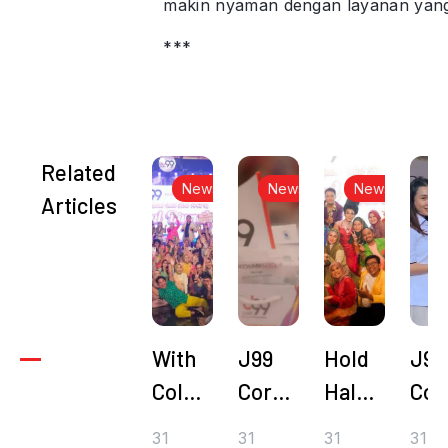
makin nyaman dengan layanan yang
***
Related
News
News
News
Articles
With
J99
Hold
J99
Colorful
Corp
Halal
Cor
Diversity
Holds
Bihalal,
Invi
31
31
31
31