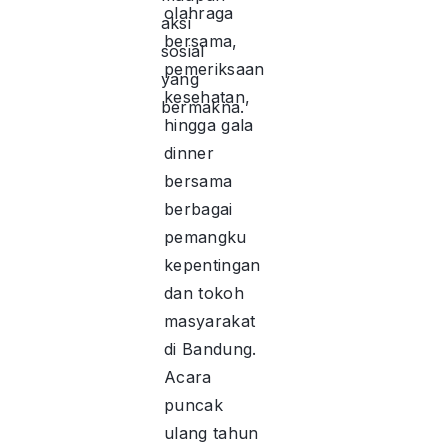
olahraga
aksi
bersama,
sosial
pemeriksaan
yang
kesehatan,
bermakna.
hingga gala
dinner
bersama
berbagai
pemangku
kepentingan
dan tokoh
masyarakat
di Bandung.
Acara
puncak
ulang tahun