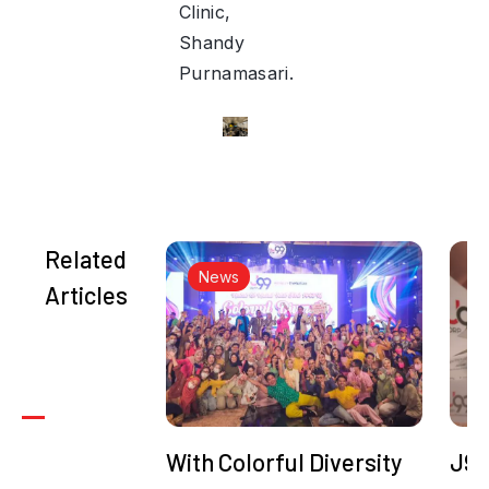
Clinic,
Shandy
Purnamasari.
Related
News
Articles
With Colorful Diversity
J99