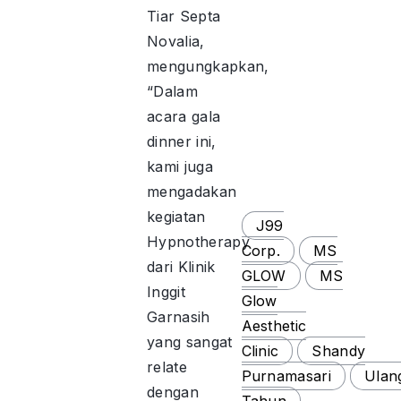
Tiar Septa
Novalia,
mengungkapkan,
“Dalam
acara gala
dinner ini,
kami juga
mengadakan
kegiatan
J99
Hypnotherapy
Corp.
MS
dari Klinik
GLOW
MS
Inggit
Glow
Garnasih
Aesthetic
yang sangat
Clinic
Shandy
relate
Purnamasari
Ulan
dengan
Tahun