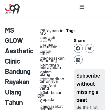
MS
Perayaan ini
C
Tags
MS
menjadi
o
GLOW
GLOW
Share
momen
r
Aesthetic
Aesthetic
untuk
p
Clinic
menegaskan
o
Clinic
Bandung
komitmen
r
merayakan
Bandung
dalam
a
ulang
Subscribe
memberikan
t
Rayakan
tahunnya
without
manfaat
e
yang
Ulang
missing a
lebih besar
C
ke-
beat
kepada
o
Tahun
6
masyarakat
m
Be the first
dengan