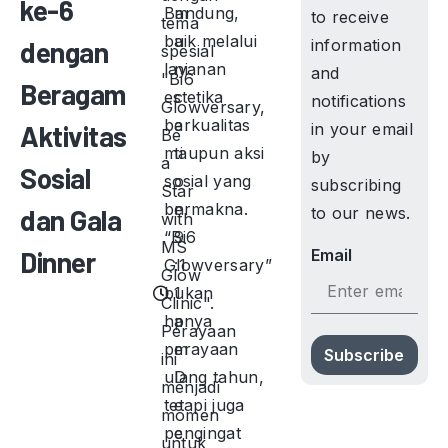
ke-6
Bandung,
m
to receive
tema
baik melalui
u
dengan
information
spesial
layanan
ni
and
"Bi6
Beragam
estetika
c
notifications
Glowversary,
berkualitas
a
Aktivitas
in your email
Be
maupun aksi
ti
by
a
Sosial
sosial yang
o
subscribing
Star
bermakna.
n
dan Gala
to our news.
with
“Bi6
9
MS
Dinner
Email
Glowversary”
:1
Glow
bukan
1
Clinic".
hanya
p
Perayaan
perayaan
m
Subscribe
ini
ulang tahun,
D
menjadi
tetapi juga
e
momen
pengingat
c
untuk