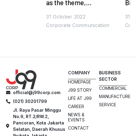
as the theme,
Bih
Juragan99's Halal
Den
31 October 2022
31 O
Bihalal is Packed with
Corporate Communication
Corp
Prizes and Stars
COMPANY
BUSINESS
SECTOR
HOMEPAGE
COMMERCIAL
J99 STORY
official@j99corp.com
MANUFACTURE
LIFE AT J99
(021) 30201799
SERVICE
CAREER
Jl. Raya Pasar Minggu
NEWS &
No.9, RT.2/RW.2,
EVENTS
Pancoran, Kota Jakarta
CONTACT
Selatan, Daerah Khusus
Ibukota Jakarta,