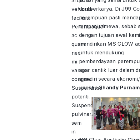
arcu
dan berkarya. Di J99 Co
vehicula
perempuan pasti menda
facilisis.
tempat istimewa, sebab 
Pellentesque
dengan tujuan awal kami
ac
mendirikan MS GLOW ad
quam
untuk mendukung
nec
pemberdayaan perempu
mi
agar cantik luar dalam d
varius
mandiri secara ekonomi,
congue.
ungkap
Shandy Purnam
Suspendisse
potenti.
Suspendisse
pulvinar
sem
in
MS Glow Aesthetic Clini