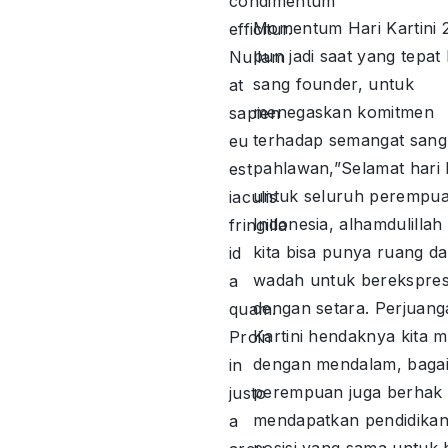
condimentum
Momentum Hari Kartini 
efficitur.
pun jadi saat yang tepat 
Nullam
sang founder, untuk
at
menegaskan komitmen
sapien
terhadap semangat sang
eu
pahlawan,”Selamat hari K
est
untuk seluruh perempu
iaculis
Indonesia, alhamdulillah 
fringilla
kita bisa punya ruang d
id
wadah untuk berekspres
a
dengan setara. Perjuan
quam.
Kartini hendaknya kita 
Proin
dengan mendalam, baga
in
perempuan juga berhak
justo
mendapatkan pendidikan
a
posisi yang sama untuk 