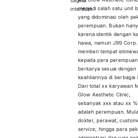
sagittis
menjadi salah satu unit b
interdum.
yang didominasi oleh pe
perempuan. Bukan han
karena identik dengan 
hawa, namun J99 Corp. 
memberi tempat istimew
kepada para perempuan
berkarya sesuai dengan
keahliannya di berbagai l
Dari total xx karyawan 
Glow Aesthetic Clinic,
sebanyak xxx atau xx 
adalah perempuan. Mulai
dokter, perawat,
custom
service
, hingga para pek
administrasi dan juga pe