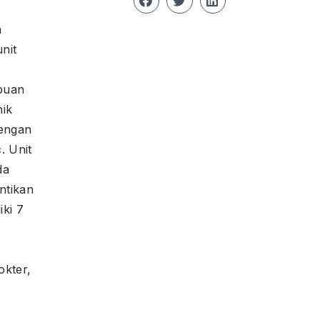
a
nit
puan
nik
dengan
. Unit
da
ntikan
iki 7
okter,