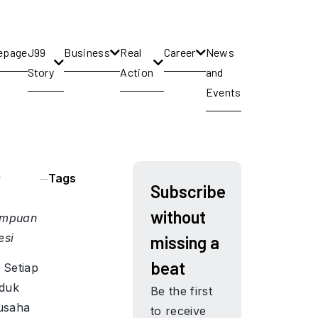
epage
J99
Business
Real
Career
News
Story
Action
and
Events
c
Tags
Subscribe
without
empuan
esi
missing a
beat
 Setiap
nduk
Be the first
usaha
to receive