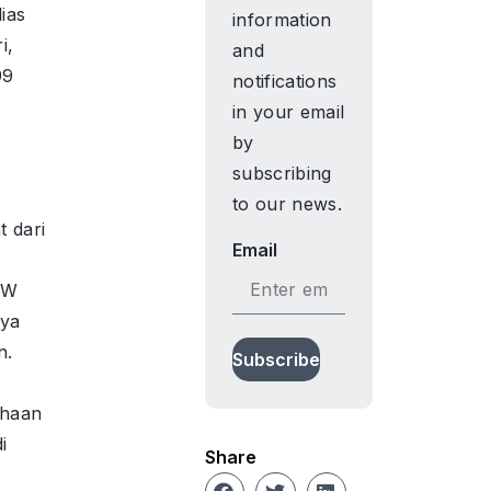
ias
information
i,
and
99
notifications
in your email
by
subscribing
to our news.
t dari
Email
OW
nya
n.
Subscribe
a
ahaan
i
Share