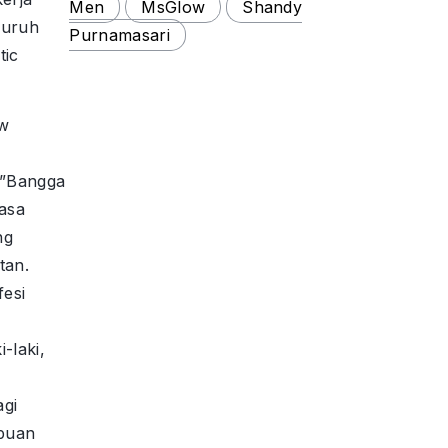
Men
MsGlow
Shandy
luruh
Purnamasari
tic
ow
”Bangga
asa
ng
tan.
fesi
-laki,
agi
puan