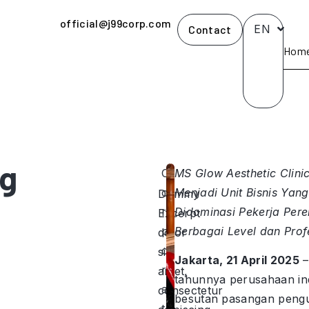
official@j99corp.com
EN
Contact
Hom
ng
C
MS Glow Aesthetic Clini
o
Menjadi Unit Bisnis Yang
Dummy
r
Didominasi Pekerja Per
Excerpt
p
Berbagai Level dan Prof
dolor
o
sit
Jakarta, 21 April 2025
–
r
amet,
tahunnya perusahaan i
a
consectetur
besutan pasangan peng
t