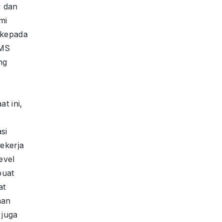
u dan
mi
 kepada
 MS
ng
t ini,
si
ekerja
evel
buat
at
nan
 juga