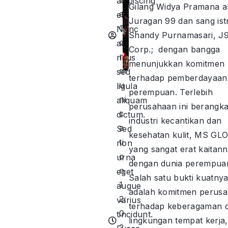
adipiscing
Gilang Widya Pramana al
e
elit.
Juragan 99 dan sang istr
C
Nunc
Shandy Purnamasari, J
o
ac
Corp.; dengan bangga
m
risus
menunjukkan komitmen
m
sed
terhadap pemberdayaan
u
ligula
perempuan. Terlebih
ni
aliquam
perusahaan ini berangka
c
dictum.
industri kecantikan dan
a
Sed
kesehatan kulit, MS GL
ti
non
yang sangat erat kaitan
o
urna
dengan dunia perempua
n
eget
Salah satu bukti kuatny
1
augue
adalah komitmen perus
2:
varius
terhadap keberagaman d
0
tincidunt.
lingkungan tempat kerja,
3