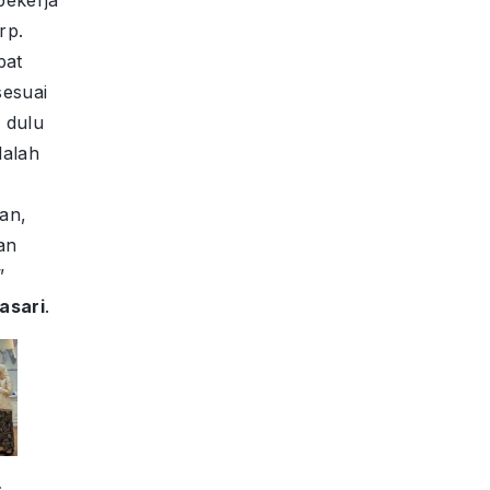
rp.
pat
sesuai
 dulu
alah
an,
an
”
asari
.
c