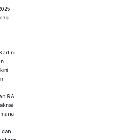
2025
bagi
artini
an
kini
an
i
gan RA
maknai
imana
 dan
bekerja