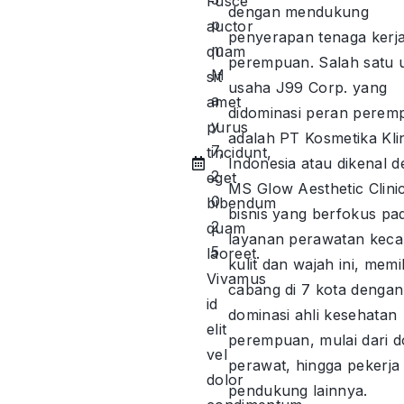
Fusce
dengan mendukung
p
auctor
penyerapan tenaga kerj
m
quam
perempuan. Salah satu u
M
sit
usaha J99 Corp. yang
a
amet
didominasi peran perem
y
purus
adalah PT Kosmetika Kli
7,
tincidunt,
Indonesia atau dikenal 
2
eget
MS Glow Aesthetic Clinic
0
bibendum
bisnis yang berfokus pa
2
quam
layanan perawatan keca
5
laoreet.
kulit dan wajah ini, memil
Vivamus
cabang di 7 kota dengan
id
dominasi ahli kesehatan
elit
perempuan, mulai dari d
vel
perawat, hingga pekerja
dolor
pendukung lainnya.