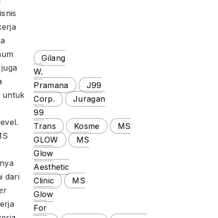
isnis
kerja
ya
kaum
Gilang
juga
W.
a
Pramana
J99
 untuk
Corp.
Juragan
99
evel.
Trans
Kosme
MS
MS
GLOW
MS
Glow
%nya
Aesthetic
 dari
Clinic
MS
er
Glow
erja
For
kerja