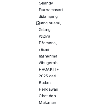
Shandy
e
Purnamasari
m
didampingi
b
sang suami,
e
Gilang
r
Widya
1,
Pramana,
2
resmi
0
menerima
2
Anugerah
5
PROAKTIF
2025 dari
Badan
Pengawas
Obat dan
Makanan