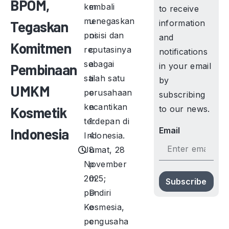
BPOM,
kembali
m
to receive
menegaskan
u
Tegaskan
information
posisi dan
ni
and
Komitmen
reputasinya
c
notifications
sebagai
a
Pembinaan
in your email
salah satu
ti
by
UMKM
perusahaan
o
subscribing
kecantikan
n
Kosmetik
to our news.
terdepan di
1:
Indonesia
Email
Indonesia.
4
Jumat, 28
8
November
p
2025;
m
Subscribe
pendiri
D
Kosmesia,
e
pengusaha
c