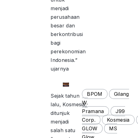
menjadi
perusahaan
besar dan
berkontribusi
bagi
perekonomian
Indonesia.”
ujarnya
BPOM
Gilang
Sejak tahun
W.
lalu, Kosmesia,
Pramana
J99
ditunjuk
Corp.
Kosmesia
menjadi
GLOW
MS
salah satu
Glow