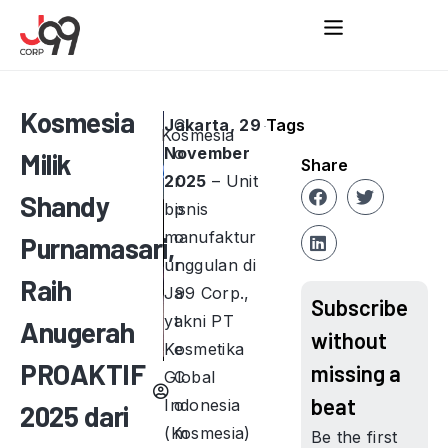
Kosmesia
Jakarta, 29
C
Tags
Kosmesia
November
o
Milik
Share
2025
r
– Unit
Shandy
bisnis
p
manufaktur
o
Purnamasari,
unggulan di
r
Raih
J99 Corp.,
a
Subscribe
yakni PT
t
Anugerah
without
Kosmetika
e
PROAKTIF
missing a
Global
C
beat
Indonesia
o
2025 dari
(Kosmesia)
m
Be the first