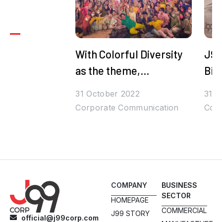
With Colorful Diversity
J99
as the theme,
Bih
Juragan99's Halal
Den
31 October 2022
31 O
Bihalal is Packed with
Corporate Communication
Corp
Prizes and Stars
COMPANY
BUSINESS
SECTOR
HOMEPAGE
COMMERCIAL
J99 STORY
official@j99corp.com