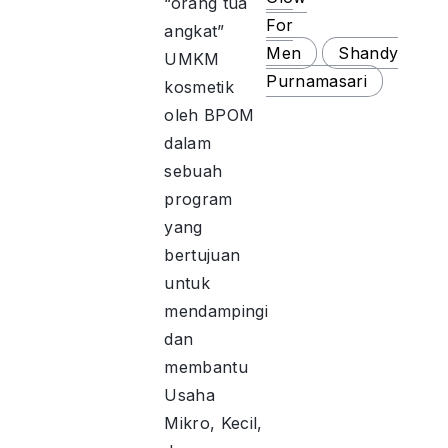
“orang tua
For
angkat”
Men
Shandy
UMKM
Purnamasari
kosmetik
oleh BPOM
dalam
sebuah
program
yang
bertujuan
untuk
mendampingi
dan
membantu
Usaha
Mikro, Kecil,