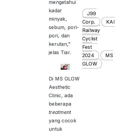
mengetahui
kadar
J99
minyak,
Corp.
KAI
sebum, pori-
Railway
pori, dan
Cyclist
kerutan,”
Fest
jelas Tiar.
2024
MS
GLOW
Di MS GLOW
Aesthetic
Clinic, ada
beberapa
treatment
yang cocok
untuk