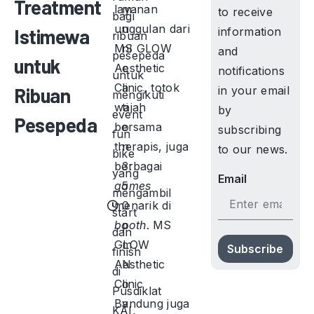
Treatment
layanan
m
to receive
bagi
unggulan dari
u
Istimewa
information
ribuan
MS GLOW
ni
and
pesepeda
untuk
Aesthetic
c
notifications
untuk
Clinic, totok
a
Ribuan
in your email
mengikuti
wajah
ti
by
event
Pesepeda
bersama
o
subscribing
fun
therapis, juga
n
to our news.
bike
berbagai
3:
yang
Email
games
5
mengambil
menarik di
0
start
booth
p
. MS
dan
GLOW
m
Subscribe
finish
Aesthetic
N
di
Clinic
o
Pusdiklat
Bandung juga
v
KAI,