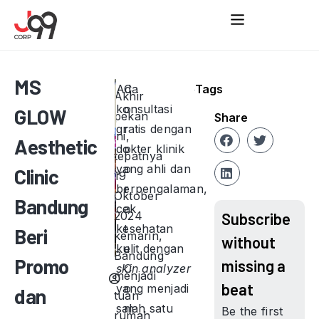
MS
Ada
C
Tags
Akhir
konsultasi
o
GLOW
pekan
Share
gratis dengan
r
ini,
Aesthetic
dokter klinik
p
tepatnya
yang ahli dan
o
Clinic
19
berpengalaman,
r
Oktober
Bandung
cek
a
2024
Subscribe
kesehatan
t
Beri
kemarin,
without
kulit dengan
e
Bandung
Promo
missing a
skin analyzer
C
menjadi
beat
yang menjadi
o
dan
tuan
salah satu
m
Be the first
rumah