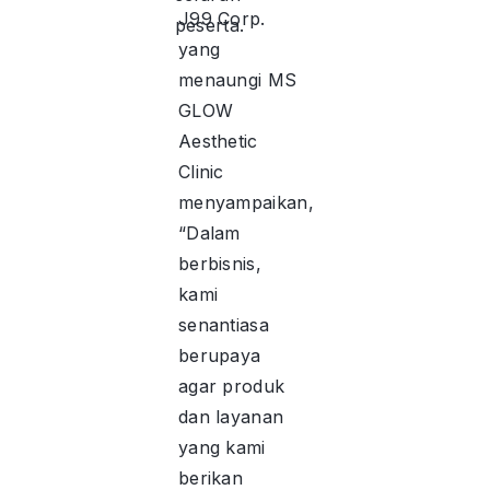
J99 Corp.
peserta.
yang
menaungi MS
GLOW
Aesthetic
Clinic
menyampaikan,
“Dalam
berbisnis,
kami
senantiasa
berupaya
agar produk
dan layanan
yang kami
berikan