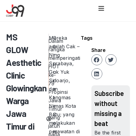
MS
Mereka
C
Tags
Dalam
adalah Cak –
o
GLOW
rangka
Share
Ning
r
memperingati
Aesthetic
Surabaya,
p
HUT
Guk Yuk
o
Clinic
ke-
Sidoarjo,
r
79
Glowingkan
dan
a
Propinsi
Subscribe
Kangmas
t
Warga
Jawa
without
Nimas Kota
e
Timur
Jawa
missing a
Batu; yang
C
yang
beat
melakukan
o
Timur di
jatuh
perawatan di
m
Be the first
pada