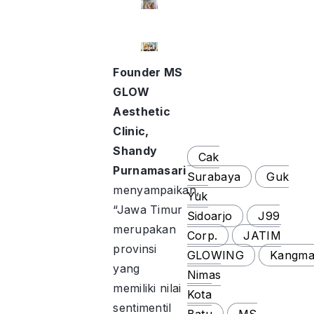
Founder MS
GLOW
Aesthetic
Clinic,
Shandy
Cak
Purnamasari
Surabaya
Guk
menyampaikan,
Yuk
“Jawa Timur
Sidoarjo
J99
merupakan
Corp.
JATIM
provinsi
GLOWING
Kangma
yang
Nimas
memiliki nilai
Kota
sentimentil
Batu
MS