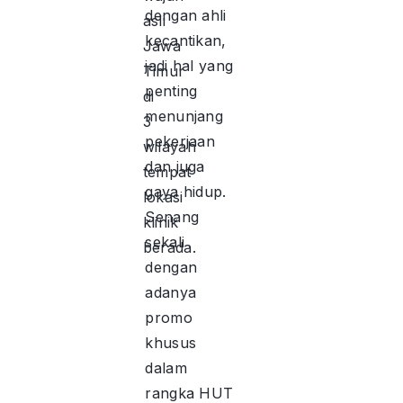
dengan ahli
asli
kecantikan,
Jawa
jadi hal yang
Timur
penting
di
menunjang
3
pekerjaan
wilayah
dan juga
tempat
gaya hidup.
lokasi
Senang
klinik
sekali
berada.
dengan
adanya
promo
khusus
dalam
rangka HUT