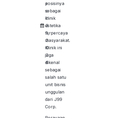
posisinya
r
sebagai
c
klinik
h
estetika
3
terpercaya
1,
masyarakat.
2
Klinik ini
0
juga
2
dikenal
6
sebagai
salah satu
unit bisnis
unggulan
dari J99
Corp.
Perayaan