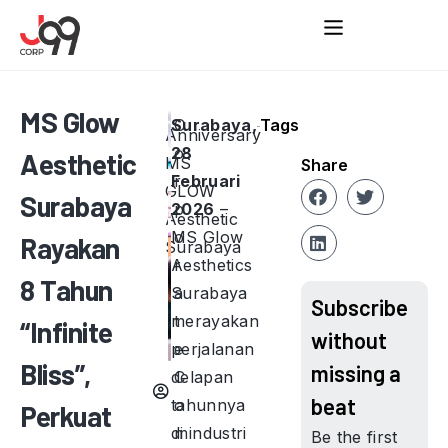
MS Glow
Surabaya,
C
Tags
Anniversary
28
o
Aesthetic
MS
Share
Februari
r
GLOW
Surabaya
2026
p
–
Aesthetic
MS Glow
o
Rayakan
Surabaya
Aesthetics
r
8 Tahun
Surabaya
a
Subscribe
merayakan
t
“Infinite
without
perjalanan
e
Bliss”,
missing a
delapan
C
beat
tahunnya
o
Perkuat
di industri
m
Be the first