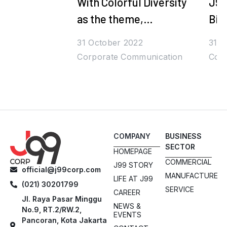
With Colorful Diversity
J99
as the theme,
Bih
Juragan99's Halal
Den
31 October 2022
31 O
Bihalal is Packed with
Corporate Communication
Corp
Prizes and Stars
COMPANY
BUSINESS
SECTOR
HOMEPAGE
COMMERCIAL
J99 STORY
official@j99corp.com
MANUFACTURE
LIFE AT J99
(021) 30201799
SERVICE
CAREER
Jl. Raya Pasar Minggu
NEWS &
No.9, RT.2/RW.2,
EVENTS
Pancoran, Kota Jakarta