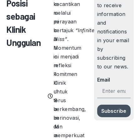
Posisi
kecantikan
m
to receive
melalui
u
sebagai
information
perayaan
ni
and
Klinik
bertajuk
c
“Infinite
notifications
Bliss”
a
.
Unggulan
in your email
Momentum
ti
by
ini menjadi
o
subscribing
refleksi
n
to our news.
komitmen
1
Email
klinik
0
untuk
:1
terus
8
berkembang,
a
Subscribe
berinovasi,
m
dan
M
memperkuat
a