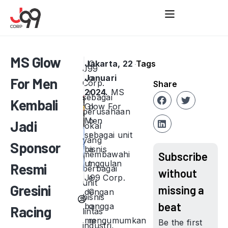
MS Glow
Jakarta, 22
C
Tags
J99
Januari
o
For Men
Corp.
Share
2024.
r
MS
sebagai
Kembali
Glow For
p
perusahaan
Men
o
Jadi
lokal
sebagai unit
r
yang
Sponsor
bisnis
a
membawahi
Subscribe
unggulan
t
Resmi
berbagai
without
J99 Corp.
e
unit
Gresini
missing a
dengan
C
bisnis
beat
bangga
o
Racing
lintas
mengumumkan
m
Be the first
industri,