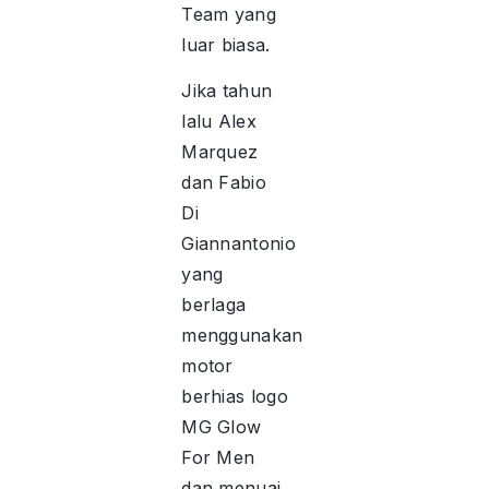
Team yang
luar biasa.
Jika tahun
lalu Alex
Marquez
dan Fabio
Di
Giannantonio
yang
berlaga
menggunakan
motor
berhias logo
MG Glow
For Men
dan menuai