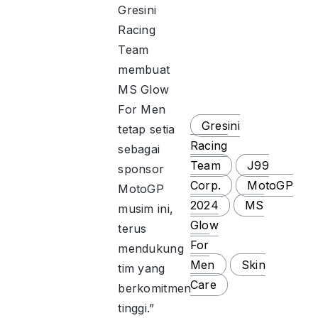
Gresini
Racing
Team
membuat
MS Glow
For Men
Gresini
tetap setia
Racing
sebagai
Team
J99
sponsor
Corp.
MotoGP
MotoGP
2024
MS
musim ini,
Glow
terus
For
mendukung
Men
Skin
tim yang
Care
berkomitmen
tinggi.”