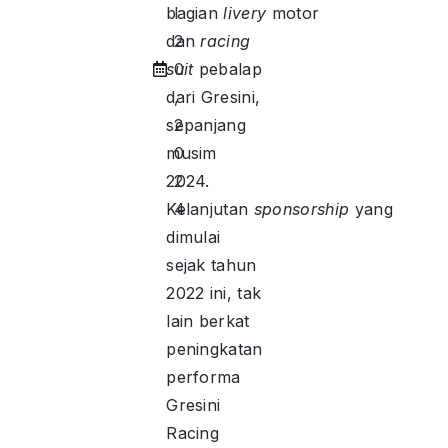
bagian
l
livery
motor
dan
2
racing
suit
0
pebalap
dari Gresini,
,
sepanjang
2
musim
0
2024.
2
Kelanjutan
4
sponsorship
yang
dimulai
sejak tahun
2022 ini, tak
lain berkat
peningkatan
performa
Gresini
Racing