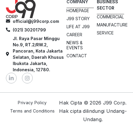
COMPANY
BUSINESS
SECTOR
HOMEPAGE
COMMERCIAL
J99 STORY
official@j99corp.com
MANUFACTURE
LIFE AT J99
(021) 30201799
SERVICE
CAREER
Jl. Raya Pasar Minggu
NEWS &
No.9, RT.2/RW.2,
EVENTS
Pancoran, Kota Jakarta
CONTACT
Selatan, Daerah Khusus
Ibukota Jakarta,
Indonesia, 12780.
Hak Cipta © 2026 J99 Corp.
Privacy Policy
Hak cipta dilindungi Undang-
Terms and Conditions
Undang.