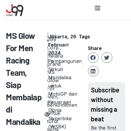
MS Glow
Jakarta, 26
C
Tags
J99
Februari
o
For Men
Corp.,
Share
2024
r
.
melalui
Racing
Pembangunan
p
brand
Sirkuit
o
Team,
MS
Mandalika
r
Glow
Siap
untuk
a
For
Subscribe
MotoGP dan
t
Membalap
Men,
without
Kejuaraan
e
berkomitmen
di
missing a
Dunia
C
untuk
beat
Superbike
o
Mandalika
turut
(WSBK)
m
Be the first
serta