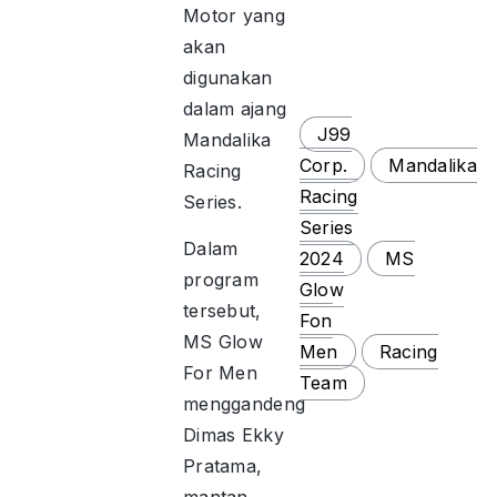
Motor yang
akan
digunakan
dalam ajang
J99
Mandalika
Corp.
Mandalika
Racing
Racing
Series.
Series
Dalam
2024
MS
program
Glow
tersebut,
Fon
MS Glow
Men
Racing
For Men
Team
menggandeng
Dimas Ekky
Pratama,