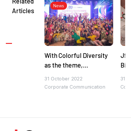
Related
News
Articles
With Colorful Diversity
J99
as the theme,
Bih
Juragan99's Halal
Den
31 October 2022
31 O
Bihalal is Packed with
Corporate Communication
Corp
Prizes and Stars