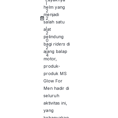
l
helm yang
2
menjadi
2
salah satu
,
alat
2
pelindung
0
bagi
riders
di
2
ajang balap
4
motor,
produk-
produk MS
Glow For
Men hadir di
seluruh
aktivitas ini,
yang
kebanyakan