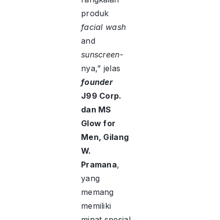
produk
facial wash
and
sunscreen
-
nya,” jelas
founder
J99 Corp.
dan MS
Glow for
Men, Gilang
W
.
Pramana
,
yang
memang
memiliki
minat spesial