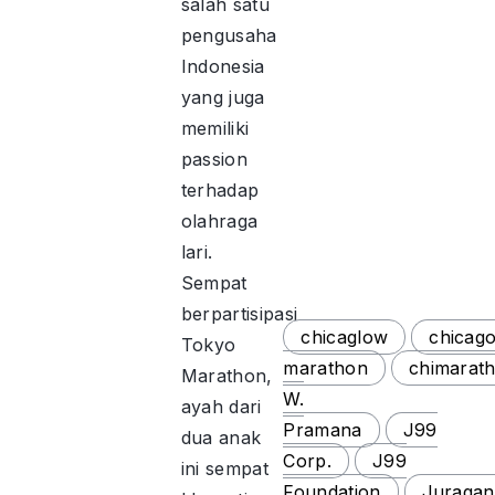
salah satu
pengusaha
Indonesia
yang juga
memiliki
passion
terhadap
olahraga
lari.
Sempat
berpartisipasi
chicaglow
chicag
Tokyo
marathon
chimarat
Marathon,
W.
ayah dari
Pramana
J99
dua anak
Corp.
J99
ini sempat
Foundation
Juragan