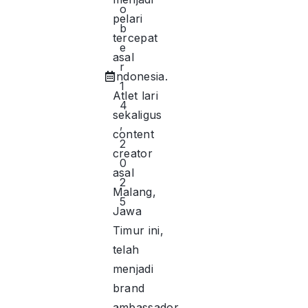
o
pelari
b
tercepat
e
asal
r
Indonesia.
1
Atlet lari
4
sekaligus
,
content
2
creator
0
asal
2
Malang,
5
Jawa
Timur ini,
telah
menjadi
brand
ambassador