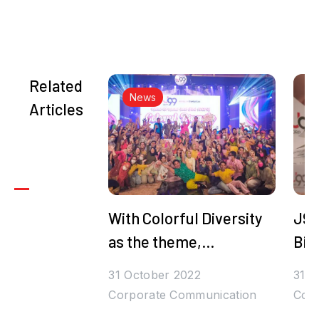
Related
News
Articles
With Colorful Diversity
J99
as the theme,
Bih
Juragan99's Halal
Den
31 October 2022
31 O
Bihalal is Packed with
Corporate Communication
Corp
Prizes and Stars