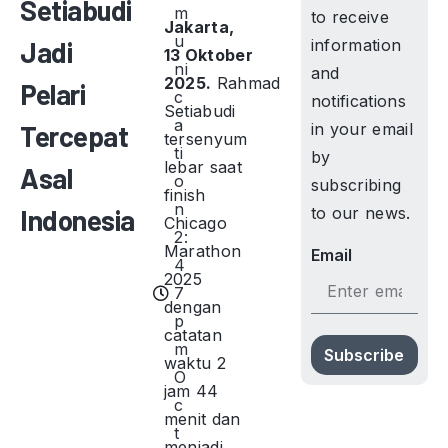
Setiabudi
m
to receive
Jakarta,
u
Jadi
information
13 Oktober
ni
and
2025.
Rahmad
Pelari
c
notifications
Setiabudi
a
Tercepat
in your email
tersenyum
ti
by
lebar saat
Asal
o
subscribing
finish
n
Indonesia
to our news.
Chicago
2:
Marathon
Email
4
2025
7
dengan
p
catatan
m
Subscribe
waktu 2
O
jam 44
c
menit dan
t
menjadi