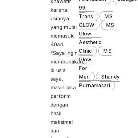
khawatir
99
karena
Trans
MS
usianya
GLOW
MS
yang mulai
Glow
memasuki
Aesthetic
40an.
Clinic
MS
“Saya ingin
Glow
membuktikan,
For
di usia
Men
Shandy
saya,
Purnamasari
masih bisa
perform
dengan
hasil
maksimal
dan