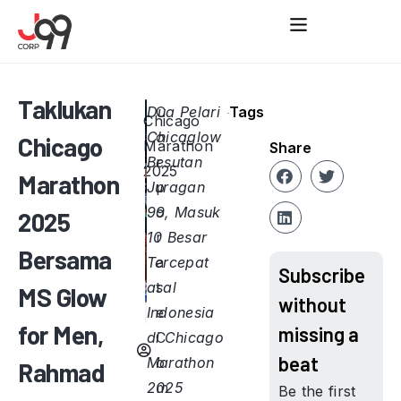
Taklukan
Dua Pelari
C
Tags
Chicago
Chicaglow
o
Chicago
Marathon
Share
Besutan
r
2025
Marathon
Juragan
p
99, Masuk
o
2025
10 Besar
r
Bersama
Tercepat
a
Subscribe
asal
t
MS Glow
without
Indonesia
e
for Men,
missing a
di Chicago
C
beat
Marathon
o
Rahmad
2025
m
Be the first