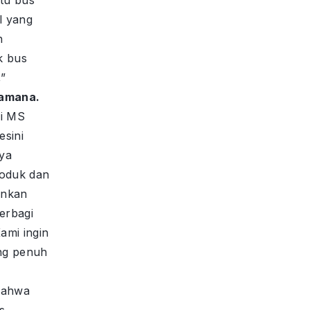
atu bus
l yang
h
k bus
”
ramana.
si MS
sini
ya
oduk dan
inkan
erbagi
ami ingin
ng penuh
,
bahwa