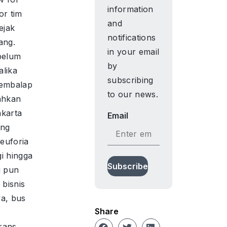
information
or tim
and
ejak
notifications
ang.
in your email
belum
by
lika
subscribing
pembalap
to our news.
ahkan
akarta
Email
ang
 euforia
i hingga
Subscribe
g pun
 bisnis
ya, bus
Share
.
rans,