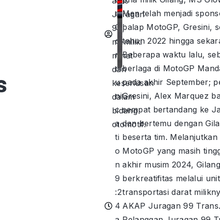
alias
e
Men telah menjadi spons
Juragan
C
balap MotoGP, Gresini, s
99,
o
tahun 2022 hingga sekar
memiliki
m
Beberapa waktu lalu, se
minat
m
berlaga di MotoGP Manda
dan
s
u
pada akhir September; 
keseriusan
ni
Gresini, Alex Marquez b
dalam
c
sempat bertandang ke J
bidang
a
dan bertemu dengan Gil
otomotif.
ti
beserta tim. Melanjutkan
o
MotoGP yang masih tingg
n
akhir musim 2024, Gilan
9
berkreatifitas melalui unit
:2
transportasi darat milikn
4
AKAP Juragan 99 Trans
a
Pelanggan Juragan 99 T