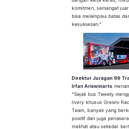
dengan kerja keras, foku
komitmen, semangat juara
bisa melampaui batas da
kesuksesan.”
Direktur Juragan 99 Tr
Irfan Ariswinarto
menam
“Sejak bus Tweety men
livery
khusus Gresini Rac
Team, banyak yang ber
positif dan juga penasara
melihat atau sekedar ber