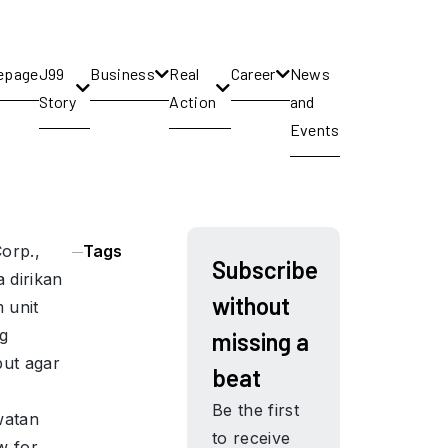
epage
J99
Business
Real
Career
News
Story
Action
and
Events
orp.,
Tags
Subscribe
 dirikan
without
 unit
ng
missing a
ut agar
beat
Be the first
watan
to receive
w for