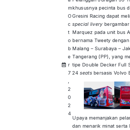
m
khususnya pecinta bus d
O
Gresini Racing dapat mel
c
special livery
bergambar
t
Marquez pada unit bus
o
bernama Tweety dengan 
b
Malang – Surabaya – Jak
e
Tangerang (PP), yang me
r
tipe Double Decker Full 
7
24
seats
bersasis Volvo 
,
2
0
2
4
Upaya memanjakan pela
dan menarik minat serta 