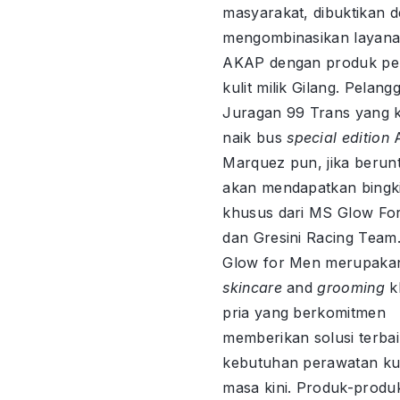
masyarakat, dibuktikan 
mengombinasikan layana
AKAP dengan produk pe
kulit milik Gilang. Pelan
Juragan 99 Trans yang 
naik bus
special edition
A
Marquez pun, jika berun
akan mendapatkan bingk
khusus dari MS Glow Fo
dan Gresini Racing Team
Glow for Men merupak
skincare
and
grooming
k
pria yang berkomitmen
memberikan solusi terba
kebutuhan perawatan kuli
masa kini. Produk-produ