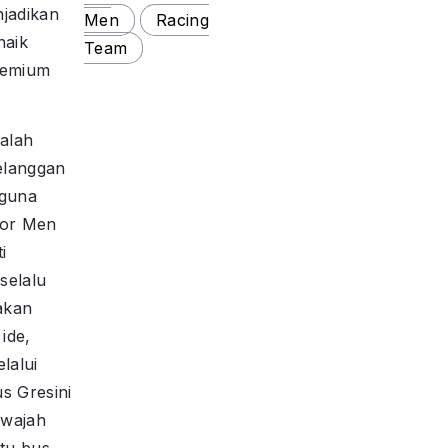
jadikan
Men
Racing
naik
Team
premium
dalah
elanggan
guna
for Men
i
selalu
akan
ide,
elalui
s Gresini
 wajah