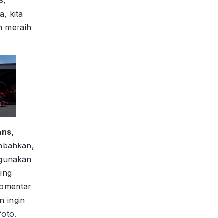
s,
, kita
n meraih
ans,
bahkan,
ggunakan
ing
komentar
n ingin
foto.