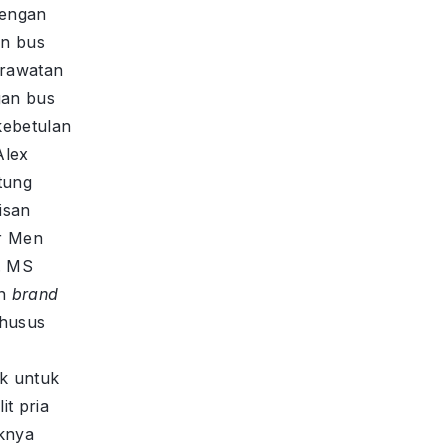
dengan
n bus
rawatan
ggan bus
kebetulan
lex
tung
isan
r Men
. MS
an
brand
husus
ik untuk
t pria
knya