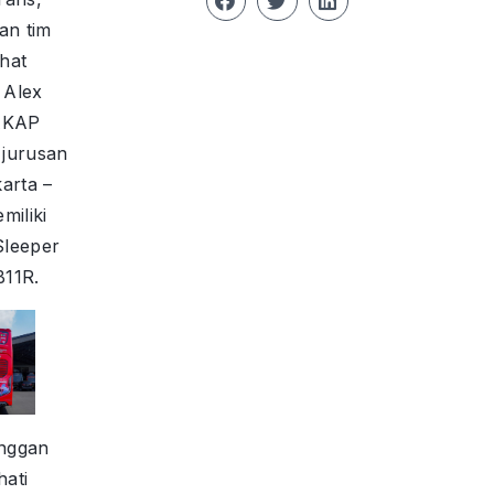
an tim
ihat
 Alex
 AKAP
jurusan
arta –
miliki
Sleeper
B11R.
nggan
hati