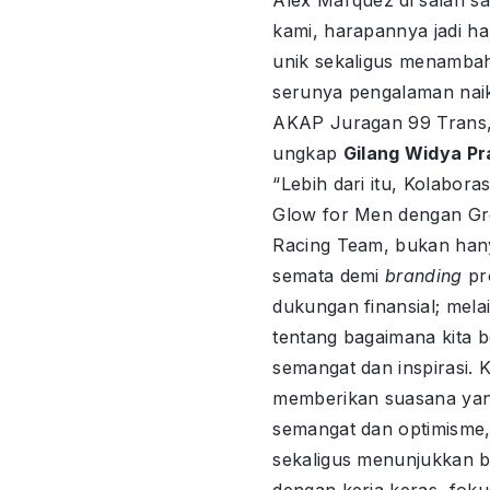
Alex Marquez di salah s
kami, harapannya jadi ha
unik sekaligus menamba
serunya pengalaman nai
AKAP Juragan 99 Trans,
ungkap
Gilang Widya P
“Lebih dari itu, Kolabora
Glow for Men dengan Gre
Racing Team, bukan han
semata demi
branding
pr
dukungan finansial; mela
tentang bagaimana kita b
semangat dan inspirasi. K
memberikan suasana ya
semangat dan optimisme
sekaligus menunjukkan 