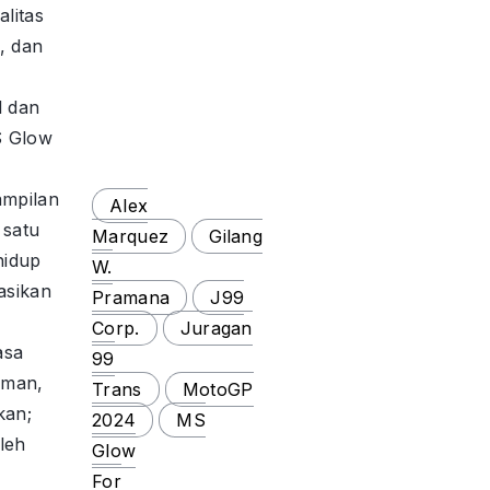
alitas
M, dan
l dan
S Glow
ampilan
Alex
 satu
Marquez
Gilang
hidup
W.
asikan
Pramana
J99
Corp.
Juragan
asa
99
aman,
Trans
MotoGP
kan;
2024
MS
leh
Glow
For